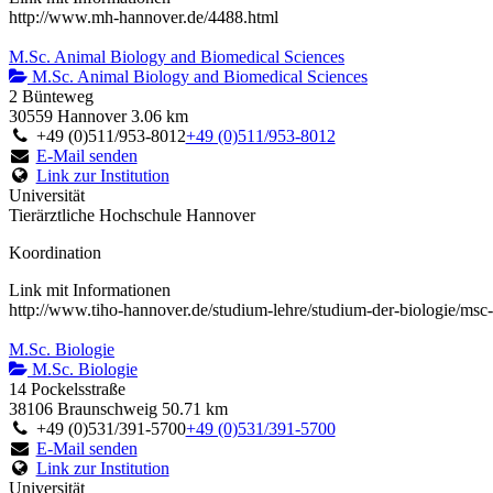
http://www.mh-hannover.de/4488.html
M.Sc. Animal Biology and Biomedical Sciences
M.Sc. Animal Biology and Biomedical Sciences
2 Bünteweg
30559 Hannover
3.06 km
+49 (0)511/953-8012
+49 (0)511/953-8012
E-Mail senden
Link zur Institution
Universität
Tierärztliche Hochschule Hannover
Koordination
Link mit Informationen
http://www.tiho-hannover.de/studium-lehre/studium-der-biologie/msc
M.Sc. Biologie
M.Sc. Biologie
14 Pockelsstraße
38106 Braunschweig
50.71 km
+49 (0)531/391-5700
+49 (0)531/391-5700
E-Mail senden
Link zur Institution
Universität