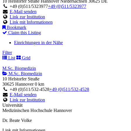
10 Helstorfer Straße
Hannover
Niedersachsen
30625
DE
+49 (0)511/5323977
+49 (0)511/5323977
E-Mail senden
Link zur Institution
Link mit Informationen
Bookmark
Claim this Listing
Einrichtungen in der Nähe
Filter
List
Grid
M.Sc. Biomedizin
M.Sc. Biomedizin
10 Helstorfer Straße
30625 Hannover
0 km
+49 (0)511/532-4528
+49 (0)511/532-4528
E-Mail senden
Link zur Institution
Universität
Medizinischen Hochschule Hannover
Dr. Beate Volke
Link mit Informationen