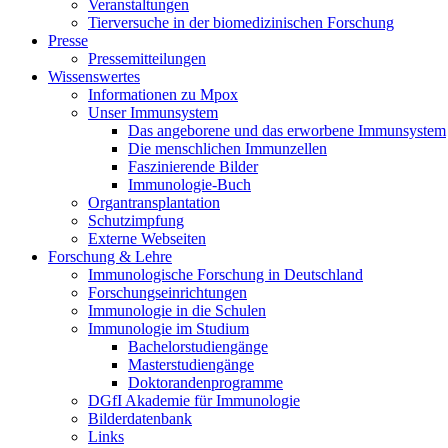
Veranstaltungen
Tierversuche in der biomedizinischen Forschung
Presse
Pressemitteilungen
Wissenswertes
Informationen zu Mpox
Unser Immunsystem
Das angeborene und das erworbene Immunsystem
Die menschlichen Immunzellen
Faszinierende Bilder
Immunologie-Buch
Organtransplantation
Schutzimpfung
Externe Webseiten
Forschung & Lehre
Immunologische Forschung in Deutschland
Forschungseinrichtungen
Immunologie in die Schulen
Immunologie im Studium
Bachelorstudiengänge
Masterstudiengänge
Doktorandenprogramme
DGfI Akademie für Immunologie
Bilderdatenbank
Links