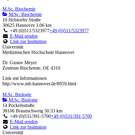
M.Sc. Biochemie
M.Sc. Biochemie
10 Helstorfer Straße
30625 Hannover
3.06 km
+49 (0)511/5323977
+49 (0)511/5323977
E-Mail senden
Link zur Institution
Universität
Medizinischen Hochschule Hannover
Dr. Gustav Meyer
Zentrum Biochemie, OE 4310
Link mit Informationen
http://www.mh-hannover.de/8959.html
M.Sc. Biologie
M.Sc. Biologie
14 Pockelsstraße
38106 Braunschweig
50.33 km
+49 (0)531/391-5700
+49 (0)531/391-5700
E-Mail senden
Link zur Institution
Universität