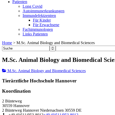
Patienten
Long Covid
Autoimmunerkrankungen
Immundefektzentren
Für Kinder
Für Erwachsene
Fachimmunologen
Links Patienten
Home
>
M.Sc. Animal Biology and Biomedical Sciences
M.Sc. Animal Biology and Biomedical Scie
M.Sc. Animal Biology and Biomedical Sciences
Tierärztliche Hochschule Hannover
Koordination
2 Bünteweg
30559 Hannover
2 Bünteweg
Hannover
Niedersachsen
30559
DE
+49 (0)511/953-8012
+49 (0)511/953-8012