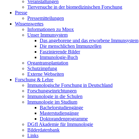
Veranstaltungen
Tierversuche in der biomedizinischen Forschung
Presse
Pressemitteilungen
Wissenswertes
Informationen zu Mpox
Unser Immunsystem
Das angeborene und das erworbene Immunsystem
Die menschlichen Immunzellen
Faszinierende Bilder
Immunologie-Buch
Organtransplantation
Schutzimpfung
Externe Webseiten
Forschung & Lehre
Immunologische Forschung in Deutschland
Forschungseinrichtungen
Immunologie in die Schulen
Immunologie im Studium
Bachelorstudiengänge
Masterstudiengänge
Doktorandenprogramme
DGfI Akademie für Immunologie
Bilderdatenbank
Links