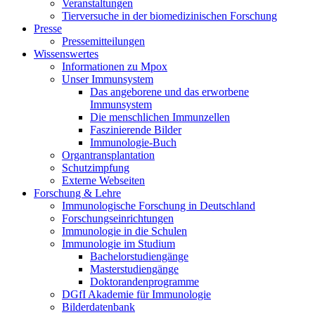
Veranstaltungen
Tierversuche in der biomedizinischen Forschung
Presse
Pressemitteilungen
Wissenswertes
Informationen zu Mpox
Unser Immunsystem
Das angeborene und das erworbene
Immunsystem
Die menschlichen Immunzellen
Faszinierende Bilder
Immunologie-Buch
Organtransplantation
Schutzimpfung
Externe Webseiten
Forschung & Lehre
Immunologische Forschung in Deutschland
Forschungseinrichtungen
Immunologie in die Schulen
Immunologie im Studium
Bachelorstudiengänge
Masterstudiengänge
Doktorandenprogramme
DGfI Akademie für Immunologie
Bilderdatenbank