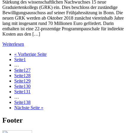
Stärkung des wissenschaftlichen Nachwuchses 15 neue
Graduiertenkollegs (GRK) ein. Dies beschloss der zuständige
Bewilligungsausschuss auf seiner Frühjahrssitzung in Bonn. Die
neuen GRK werden ab Oktober 2018 zunächst viereinhalb Jahre
lang mit insgesamt rund 70 Millionen Euro gefördert. Darin
enthalten ist eine 22-prozentige Programmpauschale für indirekte
Kosten aus den […]
Weiterlesen
« Vorherige Seite
Seite
1
…
Seite
127
Seite
128
Seite
129
Seite
130
Seite
131
…
Seite
138
Nächste Seite »
Footer