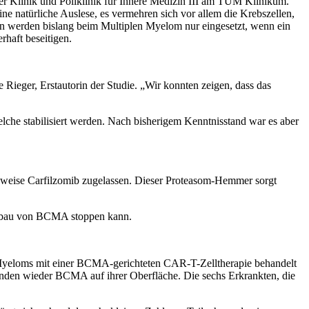
r der Klinik und Poliklinik für Innere Medizin III am TUM Klinikum.
ine natürliche Auslese, es vermehren sich vor allem die Krebszellen,
n werden bislang beim Multiplen Myelom nur eingesetzt, wenn ein
rhaft beseitigen.
eger, Erstautorin der Studie. „Wir konnten zeigen, dass das
che stabilisiert werden. Nach bisherigem Kenntnisstand war es aber
elsweise Carfilzomib zugelassen. Dieser Proteasom-Hemmer sorgt
 Abbau von BCMA stoppen kann.
n Myeloms mit einer BCMA-gerichteten CAR-T-Zelltherapie behandelt
menden wieder BCMA auf ihrer Oberfläche. Die sechs Erkrankten, die