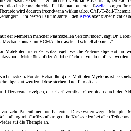
rankten Plasmazellen ist“, erläutert Prof. Florian Bassermann, Direkto
olution im Schnelldurchlauf.“ Die manipulierten T-
Zellen
sorgen für e
 Therapie wird dadurch irgendwann wirkungslos. CAR-T-Zell-Therapie
verlängern – im besten Fall um Jahre – den
Krebs
aber bisher nicht daue
 der Membran mancher Plasmazellen verschwindet“, sagt Dr. Leonie Ri
ckte Mechanismus kann BCMA überraschend schnell abbauen.“
 Molekülen in der Zelle, das regelt, welche Proteine abgebaut und wel
ls, dass auch Moleküle auf der Zelloberfläche davon beeinflusst werden.
der Krebsmedizin. Für die Behandlung des Multiplen Myeloms ist beispi
mehr abgebaut werden. Diese sterben daraufhin oft ab.
 und Tierversuche zeigen, dass Carfilzomib darüber hinaus auch den
ppe von zehn Patientinnen und Patienten. Diese waren wegen Multiple
l Behandlung mit Carfilzomib trugen die Krebszellen bei allen Teilneh
ieder auf die Therapie an.