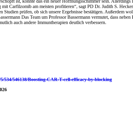
eschöpft ist, könnte das ein neuer Hoffnungsschimmer sein. Allerdings 
mit Carfilzomib am meisten profitieren“, sagt PD Dr. Judith S. Hecker,
gten Studien prüfen, ob sich unsere Ergebnisse bestätigen. Außerdem wol
n Bassermann Das Team um Professor Bassermann vermutet, dass neben
rmutlich auch andere Immuntherapien deutlich verbessern.
47/5/534/546138/Boosting-CAR-T-cell-efficacy-by-blocking
026