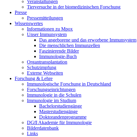
Veranstaltungen
Tierversuche in der biomedizinischen Forschung
Presse
Pressemitteilungen
Wissenswertes
Informationen zu Mpox
Unser Immunsystem
Das angeborene und das erworbene Immunsystem
Die menschlichen Immunzellen
Faszinierende Bilder
Immunologie-Buch
Organtransplantation
Schutzimpfung
Externe Webseiten
Forschung & Lehre
Immunologische Forschung in Deutschland
Forschungseinrichtungen
Immunologie in die Schulen
Immunologie im Studium
Bachelorstudiengänge
Masterstudiengänge
Doktorandenprogramme
DGfI Akademie für Immunologie
Bilderdatenbank
Links