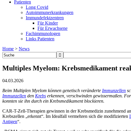
Patienten
Long Covid
Autoimmunerkrankungen
Immundefektzentren
Für Kinder
Für Erwachsene
Fachimmunologen
Links Patienten
Home
>
News
Multiples Myelom: Krebsmedikament reak
04.03.2026
Beim Multiplen Myelom können genetisch veränderte
Immunzellen
sc
Immunzellen
den
Krebs
erkennen, verschwinden gewissermaßen. Fors
konnten sie ihn durch ein Krebsmedikament blockieren.
CAR-T-Zell-Therapien gewinnen in der Krebsmedizin zunehmend an
Krebszellen „erkennt“. Im Idealfall vermehren sich die modifizierten
Antigen
“.