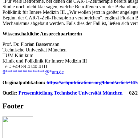
„Für viele Betroffene, bei denen die CAR-T-Zelltherapie bereits ausg
Studie noch nicht klar sagen, welche Betroffenen von der Behandlung 
Poliklinik für Innere Medizin III. „Wir wollen jetzt in größer angele
Beginn der CAR-T-Zell-Therapie zu verabreichen“, ergänzt Floria
Mechanismus abgebaut werden. Falls dies der Fall ist, ließen sich ve
Wissenschaftliche Ansprechpartner:in
Prof. Dr. Florian Bassermann
Technische Universität München
TUM Klinikum
Klinik und Poliklinik für Innere Medizin III
Tel.: +49 89 4140 4111
fl
****************
@
*
um.de
Originalpublikation:
https://ashpublications.org/blood/article/1
Quelle:
Pressemitteilung Technische Universität München
02/2
Footer