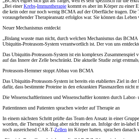
„BCMA eignet sich gut als Target, weil es sehr spezifisch für die erk
„Bei einer
Krebs
-
Immuntherapie
kommt es aber im Körper zu einer Ev
die kein oder nur noch wenig BCMA auf der Oberfläche tragen. Die
vorausgehender Therapieansatz erfolglos war. Sie können das Leben 
Neuer Mechanismus entdeckt
„Bislang wusste man nicht, durch welchen Mechanismus das BCMA auf
Ubiquitin-Proteasom-System verantwortlich ist. Der von uns entde
Das Ubiquitin-Proteasom-System ist ein komplexes Zusammenspiel von
auf das Innere der Zelle beschränkt. Die aktuelle Studie zeigt erstma
Proteasom-Hemmer stoppt Abbau von BCMA
Das Ubiquitin-Proteasom-System ist bereits ein etabliertes Ziel in 
dafür, dass bestimmte Proteine in den erkrankten Plasmazellen nicht 
Die Wissenschaftlerinnen und Wissenschaftler konnten durch Labor-
Patientinnen und Patienten sprachen wieder auf Therapie an
In einem nächsten Schritt prüfte das Team den Ansatz in einer Gru
worden, die Therapie schlug aber nicht mehr an. Infolge der in-labe
noch ausreichend CAR-T-
Zellen
im Körper hatten, sprachen danach w