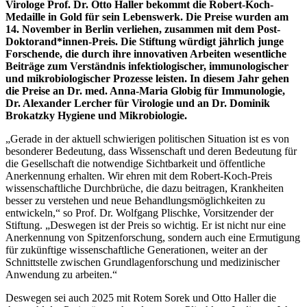
Virologe Prof. Dr. Otto Haller bekommt die Robert-Koch-
Medaille in Gold für sein Lebenswerk. Die Preise wurden am
14. November in Berlin verliehen, zusammen mit dem Post-
Doktorand*innen-Preis. Die Stiftung würdigt jährlich junge
Forschende, die durch ihre innovativen Arbeiten wesentliche
Beiträge zum Verständnis infektiologischer, immunologischer
und mikrobiologischer Prozesse leisten. In diesem Jahr gehen
die Preise an Dr. med. Anna-Maria Globig für Immunologie,
Dr. Alexander Lercher für Virologie und an Dr. Dominik
Brokatzky Hygiene und Mikrobiologie.
„Gerade in der aktuell schwierigen politischen Situation ist es von
besonderer Bedeutung, dass Wissenschaft und deren Bedeutung für
die Gesellschaft die notwendige Sichtbarkeit und öffentliche
Anerkennung erhalten. Wir ehren mit dem Robert-Koch-Preis
wissenschaftliche Durchbrüche, die dazu beitragen, Krankheiten
besser zu verstehen und neue Behandlungsmöglichkeiten zu
entwickeln,“ so Prof. Dr. Wolfgang Plischke, Vorsitzender der
Stiftung. „Deswegen ist der Preis so wichtig. Er ist nicht nur eine
Anerkennung von Spitzenforschung, sondern auch eine Ermutigung
für zukünftige wissenschaftliche Generationen, weiter an der
Schnittstelle zwischen Grundlagenforschung und medizinischer
Anwendung zu arbeiten.“
Deswegen sei auch 2025 mit Rotem Sorek und Otto Haller die