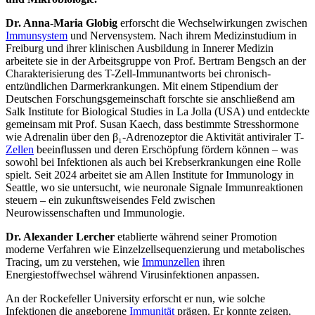
Dr. Anna-Maria Globig
erforscht die Wechselwirkungen zwischen
Immunsystem
und Nervensystem. Nach ihrem Medizinstudium in
Freiburg und ihrer klinischen Ausbildung in Innerer Medizin
arbeitete sie in der Arbeitsgruppe von Prof. Bertram Bengsch an der
Charakterisierung des T-Zell-Immunantworts bei chronisch-
entzündlichen Darmerkrankungen. Mit einem Stipendium der
Deutschen Forschungsgemeinschaft forschte sie anschließend am
Salk Institute for Biological Studies in La Jolla (USA) und entdeckte
gemeinsam mit Prof. Susan Kaech, dass bestimmte Stresshormone
wie Adrenalin über den β₁-Adrenozeptor die Aktivität antiviraler T-
Zellen
beeinflussen und deren Erschöpfung fördern können – was
sowohl bei Infektionen als auch bei Krebserkrankungen eine Rolle
spielt. Seit 2024 arbeitet sie am Allen Institute for Immunology in
Seattle, wo sie untersucht, wie neuronale Signale Immunreaktionen
steuern – ein zukunftsweisendes Feld zwischen
Neurowissenschaften und Immunologie.
Dr. Alexander Lercher
etablierte während seiner Promotion
moderne Verfahren wie Einzelzellsequenzierung und metabolisches
Tracing, um zu verstehen, wie
Immunzellen
ihren
Energiestoffwechsel während Virusinfektionen anpassen.
An der Rockefeller University erforscht er nun, wie solche
Infektionen die angeborene
Immunität
prägen. Er konnte zeigen,