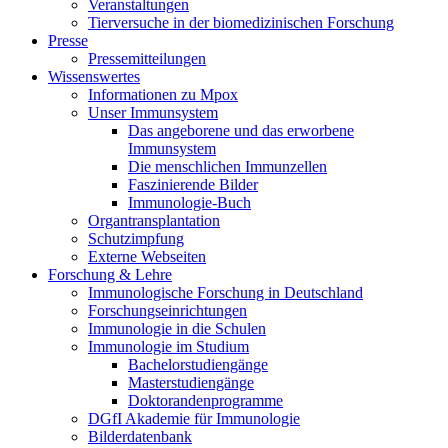
Veranstaltungen
Tierversuche in der biomedizinischen Forschung
Presse
Pressemitteilungen
Wissenswertes
Informationen zu Mpox
Unser Immunsystem
Das angeborene und das erworbene
Immunsystem
Die menschlichen Immunzellen
Faszinierende Bilder
Immunologie-Buch
Organtransplantation
Schutzimpfung
Externe Webseiten
Forschung & Lehre
Immunologische Forschung in Deutschland
Forschungseinrichtungen
Immunologie in die Schulen
Immunologie im Studium
Bachelorstudiengänge
Masterstudiengänge
Doktorandenprogramme
DGfI Akademie für Immunologie
Bilderdatenbank