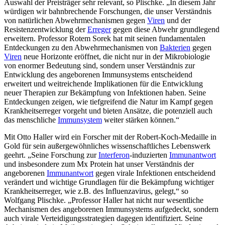
Auswahl der Preisträger sehr relevant, so Plischke. „In diesem Jahr
würdigen wir bahnbrechende Forschungen, die unser Verständnis
von natürlichen Abwehrmechanismen gegen
Viren
und der
Resistenzentwicklung der
Erreger
gegen diese Abwehr grundlegend
erweitern. Professor Rotem Sorek hat mit seinen fundamentalen
Entdeckungen zu den Abwehrmechanismen von
Bakterien
gegen
Viren
neue Horizonte eröffnet, die nicht nur in der Mikrobiologie
von enormer Bedeutung sind, sondern unser Verständnis zur
Entwicklung des angeborenen Immunsystems entscheidend
erweitert und weitreichende Implikationen für die Entwicklung
neuer Therapien zur Bekämpfung von Infektionen haben. Seine
Entdeckungen zeigen, wie tiefgreifend die Natur im Kampf gegen
Krankheitserreger vorgeht und bieten Ansätze, die potenziell auch
das menschliche
Immunsystem
weiter stärken können.“
Mit Otto Haller wird ein Forscher mit der Robert-Koch-Medaille in
Gold für sein außergewöhnliches wissenschaftliches Lebenswerk
geehrt. „Seine Forschung zur
Interferon
-induzierten
Immunantwort
und insbesondere zum Mx Protein hat unser Verständnis der
angeborenen
Immunantwort
gegen virale Infektionen entscheidend
verändert und wichtige Grundlagen für die Bekämpfung wichtiger
Krankheitserreger, wie z.B. des Influenzavirus, gelegt,“ so
Wolfgang Plischke. „Professor Haller hat nicht nur wesentliche
Mechanismen des angeborenen Immunsystems aufgedeckt, sondern
auch virale Verteidigungsstrategien dagegen identifiziert. Seine