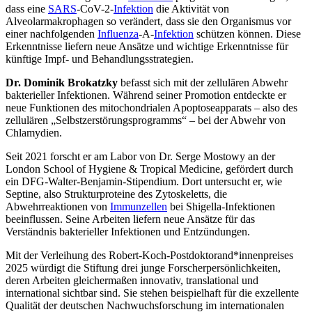
dass eine
SARS
-CoV-2-
Infektion
die Aktivität von
Alveolarmakrophagen so verändert, dass sie den Organismus vor
einer nachfolgenden
Influenza
-A-
Infektion
schützen können. Diese
Erkenntnisse liefern neue Ansätze und wichtige Erkenntnisse für
künftige Impf- und Behandlungsstrategien.
Dr. Dominik Brokatzky
befasst sich mit der zellulären Abwehr
bakterieller Infektionen. Während seiner Promotion entdeckte er
neue Funktionen des mitochondrialen Apoptoseapparats – also des
zellulären „Selbstzerstörungsprogramms“ – bei der Abwehr von
Chlamydien.
Seit 2021 forscht er am Labor von Dr. Serge Mostowy an der
London School of Hygiene & Tropical Medicine, gefördert durch
ein DFG-Walter-Benjamin-Stipendium. Dort untersucht er, wie
Septine, also Strukturproteine des Zytoskeletts, die
Abwehrreaktionen von
Immunzellen
bei Shigella-Infektionen
beeinflussen. Seine Arbeiten liefern neue Ansätze für das
Verständnis bakterieller Infektionen und Entzündungen.
Mit der Verleihung des Robert-Koch-Postdoktorand*innenpreises
2025 würdigt die Stiftung drei junge Forscherpersönlichkeiten,
deren Arbeiten gleichermaßen innovativ, translational und
international sichtbar sind. Sie stehen beispielhaft für die exzellente
Qualität der deutschen Nachwuchsforschung im internationalen