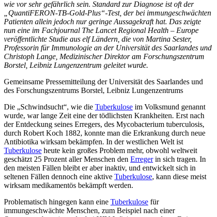
wie vor sehr gefährlich sein. Standard zur Diagnose ist oft der
„QuantiFERON-TB-Gold-Plus“-Test, der bei immungeschwächten
Patienten allein jedoch nur geringe Aussagekraft hat. Das zeigte
nun eine im Fachjournal The Lancet Regional Health – Europe
veröffentlichte Studie aus elf Ländern, die von Martina Sester,
Professorin für Immunologie an der Universität des Saarlandes und
Christoph Lange, Medizinischer Direktor am Forschungszentrum
Borstel, Leibniz Lungenzentrum geleitet wurde.
Gemeinsame Pressemitteilung der Universität des Saarlandes und
des Forschungszentrums Borstel, Leibniz Lungenzentrums
Die „Schwindsucht“, wie die
Tuberkulose
im Volksmund genannt
wurde, war lange Zeit eine der tödlichsten Krankheiten. Erst nach
der Entdeckung seines Erregers, des Mycobacterium tuberculosis,
durch Robert Koch 1882, konnte man die Erkrankung durch neue
Antibiotika wirksam bekämpfen. In der westlichen Welt ist
Tuberkulose
heute kein großes Problem mehr, obwohl weltweit
geschätzt 25 Prozent aller Menschen den
Erreger
in sich tragen. In
den meisten Fällen bleibt er aber inaktiv, und entwickelt sich in
seltenen Fällen dennoch eine aktive
Tuberkulose
, kann diese meist
wirksam medikamentös bekämpft werden.
Problematisch hingegen kann eine
Tuberkulose
für
immungeschwächte Menschen, zum Beispiel nach einer