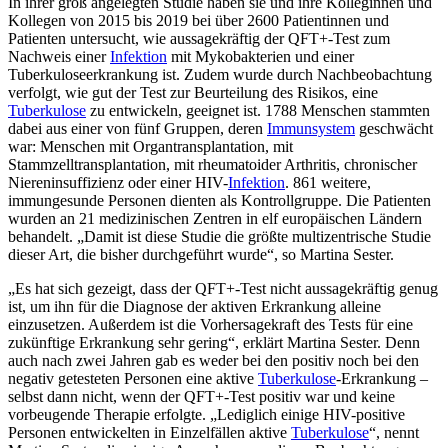
In ihrer groß angelegten Studie haben sie und ihre Kolleginnen und
Kollegen von 2015 bis 2019 bei über 2600 Patientinnen und
Patienten untersucht, wie aussagekräftig der QFT+-Test zum
Nachweis einer
Infektion
mit Mykobakterien und einer
Tuberkuloseerkrankung ist. Zudem wurde durch Nachbeobachtung
verfolgt, wie gut der Test zur Beurteilung des Risikos, eine
Tuberkulose
zu entwickeln, geeignet ist. 1788 Menschen stammten
dabei aus einer von fünf Gruppen, deren
Immunsystem
geschwächt
war: Menschen mit Organtransplantation, mit
Stammzelltransplantation, mit rheumatoider Arthritis, chronischer
Niereninsuffizienz oder einer HIV-
Infektion
. 861 weitere,
immungesunde Personen dienten als Kontrollgruppe. Die Patienten
wurden an 21 medizinischen Zentren in elf europäischen Ländern
behandelt. „Damit ist diese Studie die größte multizentrische Studie
dieser Art, die bisher durchgeführt wurde“, so Martina Sester.
„Es hat sich gezeigt, dass der QFT+-Test nicht aussagekräftig genug
ist, um ihn für die Diagnose der aktiven Erkrankung alleine
einzusetzen. Außerdem ist die Vorhersagekraft des Tests für eine
zukünftige Erkrankung sehr gering“, erklärt Martina Sester. Denn
auch nach zwei Jahren gab es weder bei den positiv noch bei den
negativ getesteten Personen eine aktive
Tuberkulose
-Erkrankung –
selbst dann nicht, wenn der QFT+-Test positiv war und keine
vorbeugende Therapie erfolgte. „Lediglich einige HIV-positive
Personen entwickelten in Einzelfällen aktive
Tuberkulose
“, nennt