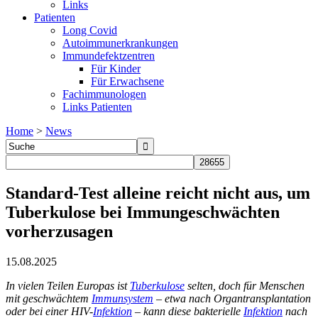
Links
Patienten
Long Covid
Autoimmunerkrankungen
Immundefektzentren
Für Kinder
Für Erwachsene
Fachimmunologen
Links Patienten
Home
>
News
Standard-Test alleine reicht nicht aus, um
Tuberkulose bei Immungeschwächten
vorherzusagen
15.08.2025
In vielen Teilen Europas ist
Tuberkulose
selten, doch für Menschen
mit geschwächtem
Immunsystem
– etwa nach Organtransplantation
oder bei einer HIV-
Infektion
– kann diese bakterielle
Infektion
nach