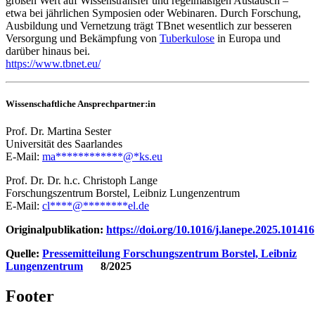
großen Wert auf Wissenstransfer und regelmäßigen Austausch –
etwa bei jährlichen Symposien oder Webinaren. Durch Forschung,
Ausbildung und Vernetzung trägt TBnet wesentlich zur besseren
Versorgung und Bekämpfung von
Tuberkulose
in Europa und
darüber hinaus bei.
https://www.tbnet.eu/
Wissenschaftliche Ansprechpartner:in
Prof. Dr. Martina Sester
Universität des Saarlandes
E-Mail:
ma
************
@
*
ks.eu
Prof. Dr. Dr. h.c. Christoph Lange
Forschungszentrum Borstel, Leibniz Lungenzentrum
E-Mail:
cl
****
@
********
el.de
Originalpublikation:
https://doi.org/10.1016/j.lanepe.2025.101416
Quelle:
Pressemitteilung Forschungszentrum Borstel, Leibniz
Lungenzentrum
8/2025
Footer