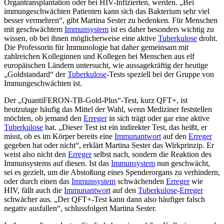
Organtransplantation oder bei HIV-Infizierten, werden. „Bei
immungeschwächten Patienten kann sich das Bakterium sehr viel
besser vermehren“, gibt Martina Sester zu bedenken. Für Menschen
mit geschwächtem
Immunsystem
ist es daher besonders wichtig zu
wissen, ob bei ihnen möglicherweise eine aktive
Tuberkulose
droht.
Die Professorin für Immunologie hat daher gemeinsam mit
zahlreichen Kolleginnen und Kollegen bei Menschen aus elf
europäischen Ländern untersucht, wie aussagekräftig der heutige
„Goldstandard“ der
Tuberkulose
-Tests speziell bei der Gruppe von
Immungeschwächten ist.
Der „QuantiFERON-TB-Gold-Plus“-Test, kurz QFT+, ist
heutzutage häufig das Mittel der Wahl, wenn Mediziner feststellen
möchten, ob jemand den
Erreger
in sich trägt oder gar eine aktive
Tuberkulose
hat. „Dieser Test ist ein indirekter Test, das heißt, er
misst, ob es im Körper bereits eine
Immunantwort
auf den
Erreger
gegeben hat oder nicht“, erklärt Martina Sester das Wirkprinzip. Er
weist also nicht den
Erreger
selbst nach, sondern die Reaktion des
Immunsystems auf diesen. Ist das
Immunsystem
nun geschwächt,
sei es gezielt, um die Abstoßung eines Spenderorgans zu verhindern,
oder durch einen das
Immunsystem
schwächenden
Erreger
wie
HIV, fällt auch die
Immunantwort
auf den
Tuberkulose
-
Erreger
schwächer aus. „Der QFT+-Test kann dann also häufiger falsch
negativ ausfallen“, schlussfolgert Martina Sester.