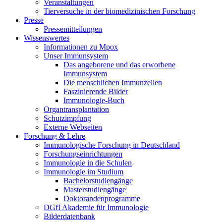
Veranstaltungen
Tierversuche in der biomedizinischen Forschung
Presse
Pressemitteilungen
Wissenswertes
Informationen zu Mpox
Unser Immunsystem
Das angeborene und das erworbene
Immunsystem
Die menschlichen Immunzellen
Faszinierende Bilder
Immunologie-Buch
Organtransplantation
Schutzimpfung
Externe Webseiten
Forschung & Lehre
Immunologische Forschung in Deutschland
Forschungseinrichtungen
Immunologie in die Schulen
Immunologie im Studium
Bachelorstudiengänge
Masterstudiengänge
Doktorandenprogramme
DGfI Akademie für Immunologie
Bilderdatenbank