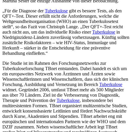
Martina Sester die einzige Ausnahme von dieser Beobachtung.
„Für die Diagnose der
Tuberkulose
gibt es bessere Tests, als den
QFT+-Test. Dieser erfüllt nicht die Anforderungen, welche die
Weltgesundheitsorganisation (WHO) an einen Tuberkulosetest
stellt“, so das Fazit von Christoph Lange. „Der QFT+-Test reicht
auch nicht aus, um das individuelle Risiko einer
Tuberkulose
in
Niedriginzidenz-Ländern zuverlässig vorherzusagen. Künftig sollten
zusätzliche Risikofaktoren – wie HIV-Status, Immunlage und
Herkunft – stärker in die Entscheidung für eine präventive
Behandlung einfließen.“
Die Studie ist im Rahmen des Forschungsnetzwerks zur
Tuberkuloseforschung TBnet entstanden. Dabei handelt es sich um
ein europaweites Netzwerk von Ärztinnen und Ärzten sowie
Wissenschaftlerinnen und Wissenschaftlern, dass sich der klinischen
Forschung, Ausbildung und Vernetzung im Bereich
Tuberkulose
widmet. Gegründet 2006, umfasst TBnet mehr als 500 Mitglieder
aus über 70 Ländern. Ziel ist die Verbesserung von Diagnostik,
Therapie und Prävention der
Tuberkulose
, insbesondere bei
multiresistenten Formen. TBnet organisiert multizentrische Studien,
entwickelt konsensbasierte Leitlinien und fördert Nachwuchskräfte
durch Kurse, Akademien und Stipendien. TBnet arbeitet eng mit
europäischen und internationalen Partnern wie der WHO und dem
DZIF zusammen. Neben wissenschaftlicher Arbeit legt TBnet