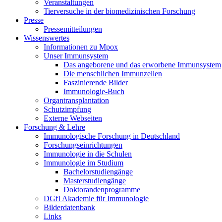
Veranstaltungen
Tierversuche in der biomedizinischen Forschung
Presse
Pressemitteilungen
Wissenswertes
Informationen zu Mpox
Unser Immunsystem
Das angeborene und das erworbene Immunsystem
Die menschlichen Immunzellen
Faszinierende Bilder
Immunologie-Buch
Organtransplantation
Schutzimpfung
Externe Webseiten
Forschung & Lehre
Immunologische Forschung in Deutschland
Forschungseinrichtungen
Immunologie in die Schulen
Immunologie im Studium
Bachelorstudiengänge
Masterstudiengänge
Doktorandenprogramme
DGfI Akademie für Immunologie
Bilderdatenbank
Links