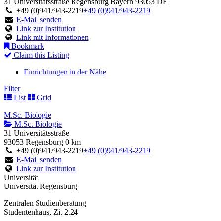
31 Universitätsstraße
Regensburg
Bayern
93053
DE
+49 (0)941/943-2219
+49 (0)941/943-2219
E-Mail senden
Link zur Institution
Link mit Informationen
Bookmark
Claim this Listing
Einrichtungen in der Nähe
Filter
List
Grid
M.Sc. Biologie
M.Sc. Biologie
31 Universitätsstraße
93053 Regensburg
0 km
+49 (0)941/943-2219
+49 (0)941/943-2219
E-Mail senden
Link zur Institution
Universität
Universität Regensburg
Zentralen Studienberatung
Studentenhaus, Zi. 2.24