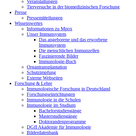
Veranstaltungen
Tierversuche in der biomedizinischen Forschung
Presse
Pressemitteilungen
Wissenswertes
Informationen zu Mpox
Unser Immunsystem
Das angeborene und das erworbene
Immunsystem
Die menschlichen Immunzellen
Faszinierende Bilder
Immunologie-Buch
Organtransplantation
Schutzimpfung
Externe Webseiten
Forschung & Lehre
Immunologische Forschung in Deutschland
Forschungseinrichtungen
Immunologie in die Schulen
Immunologie im Studium
Bachelorstudiengänge
Masterstudiengänge
Doktorandenprogramme
DGfI Akademie für Immunologie
Bilderdatenbank