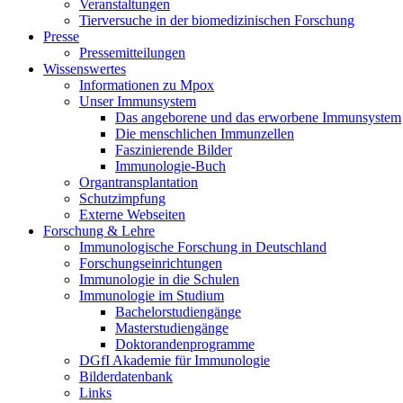
Veranstaltungen
Tierversuche in der biomedizinischen Forschung
Presse
Pressemitteilungen
Wissenswertes
Informationen zu Mpox
Unser Immunsystem
Das angeborene und das erworbene Immunsystem
Die menschlichen Immunzellen
Faszinierende Bilder
Immunologie-Buch
Organtransplantation
Schutzimpfung
Externe Webseiten
Forschung & Lehre
Immunologische Forschung in Deutschland
Forschungseinrichtungen
Immunologie in die Schulen
Immunologie im Studium
Bachelorstudiengänge
Masterstudiengänge
Doktorandenprogramme
DGfI Akademie für Immunologie
Bilderdatenbank
Links