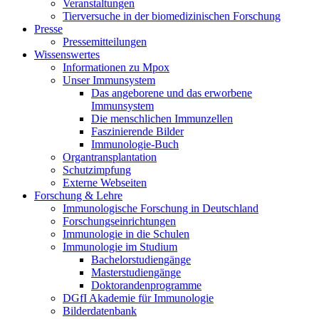
Veranstaltungen
Tierversuche in der biomedizinischen Forschung
Presse
Pressemitteilungen
Wissenswertes
Informationen zu Mpox
Unser Immunsystem
Das angeborene und das erworbene
Immunsystem
Die menschlichen Immunzellen
Faszinierende Bilder
Immunologie-Buch
Organtransplantation
Schutzimpfung
Externe Webseiten
Forschung & Lehre
Immunologische Forschung in Deutschland
Forschungseinrichtungen
Immunologie in die Schulen
Immunologie im Studium
Bachelorstudiengänge
Masterstudiengänge
Doktorandenprogramme
DGfI Akademie für Immunologie
Bilderdatenbank