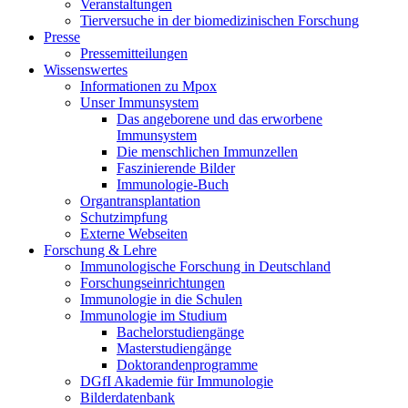
Veranstaltungen
Tierversuche in der biomedizinischen Forschung
Presse
Pressemitteilungen
Wissenswertes
Informationen zu Mpox
Unser Immunsystem
Das angeborene und das erworbene
Immunsystem
Die menschlichen Immunzellen
Faszinierende Bilder
Immunologie-Buch
Organtransplantation
Schutzimpfung
Externe Webseiten
Forschung & Lehre
Immunologische Forschung in Deutschland
Forschungseinrichtungen
Immunologie in die Schulen
Immunologie im Studium
Bachelorstudiengänge
Masterstudiengänge
Doktorandenprogramme
DGfI Akademie für Immunologie
Bilderdatenbank