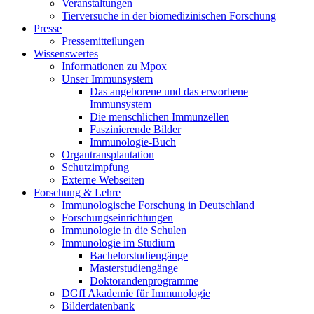
Veranstaltungen
Tierversuche in der biomedizinischen Forschung
Presse
Pressemitteilungen
Wissenswertes
Informationen zu Mpox
Unser Immunsystem
Das angeborene und das erworbene
Immunsystem
Die menschlichen Immunzellen
Faszinierende Bilder
Immunologie-Buch
Organtransplantation
Schutzimpfung
Externe Webseiten
Forschung & Lehre
Immunologische Forschung in Deutschland
Forschungseinrichtungen
Immunologie in die Schulen
Immunologie im Studium
Bachelorstudiengänge
Masterstudiengänge
Doktorandenprogramme
DGfI Akademie für Immunologie
Bilderdatenbank