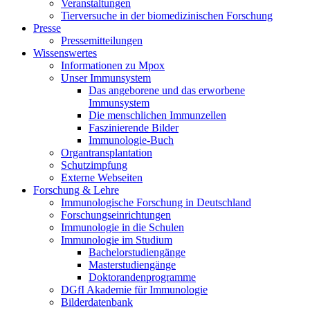
Veranstaltungen
Tierversuche in der biomedizinischen Forschung
Presse
Pressemitteilungen
Wissenswertes
Informationen zu Mpox
Unser Immunsystem
Das angeborene und das erworbene
Immunsystem
Die menschlichen Immunzellen
Faszinierende Bilder
Immunologie-Buch
Organtransplantation
Schutzimpfung
Externe Webseiten
Forschung & Lehre
Immunologische Forschung in Deutschland
Forschungseinrichtungen
Immunologie in die Schulen
Immunologie im Studium
Bachelorstudiengänge
Masterstudiengänge
Doktorandenprogramme
DGfI Akademie für Immunologie
Bilderdatenbank