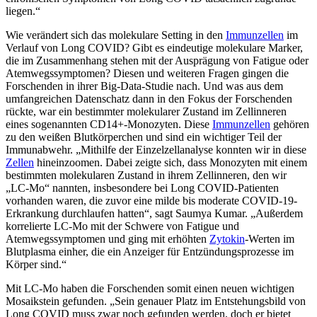
liegen.“
Wie verändert sich das molekulare Setting in den
Immunzellen
im
Verlauf von Long COVID? Gibt es eindeutige molekulare Marker,
die im Zusammenhang stehen mit der Ausprägung von Fatigue oder
Atemwegssymptomen? Diesen und weiteren Fragen gingen die
Forschenden in ihrer Big-Data-Studie nach. Und was aus dem
umfangreichen Datenschatz dann in den Fokus der Forschenden
rückte, war ein bestimmter molekularer Zustand im Zellinneren
eines sogenannten CD14+-Monozyten. Diese
Immunzellen
gehören
zu den weißen Blutkörperchen und sind ein wichtiger Teil der
Immunabwehr. „Mithilfe der Einzelzellanalyse konnten wir in diese
Zellen
hineinzoomen. Dabei zeigte sich, dass Monozyten mit einem
bestimmten molekularen Zustand in ihrem Zellinneren, den wir
„LC-Mo“ nannten, insbesondere bei Long COVID-Patienten
vorhanden waren, die zuvor eine milde bis moderate COVID-19-
Erkrankung durchlaufen hatten“, sagt Saumya Kumar. „Außerdem
korrelierte LC-Mo mit der Schwere von Fatigue und
Atemwegssymptomen und ging mit erhöhten
Zytokin
-Werten im
Blutplasma einher, die ein Anzeiger für Entzündungsprozesse im
Körper sind.“
Mit LC-Mo haben die Forschenden somit einen neuen wichtigen
Mosaikstein gefunden. „Sein genauer Platz im Entstehungsbild von
Long COVID muss zwar noch gefunden werden, doch er bietet