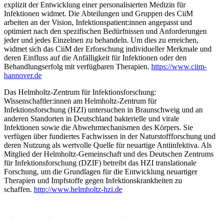
explizit der Entwicklung einer personalisierten Medizin für
Infektionen widmet. Die Abteilungen und Gruppen des CiiM
arbeiten an der Vision, Infektionspatient:innen angepasst und
optimiert nach den spezifischen Bedürfnissen und Anforderungen
jeder und jedes Einzelnen zu behandeln. Um dies zu erreichen,
widmet sich das CiiM der Erforschung individueller Merkmale und
deren Einfluss auf die Anfälligkeit für Infektionen oder den
Behandlungserfolg mit verfügbaren Therapien.
https://www.ciim-
hannover.de
Das Helmholtz-Zentrum für Infektionsforschung:
Wissenschaftler:innen am Helmholtz-Zentrum für
Infektionsforschung (HZI) untersuchen in Braunschweig und an
anderen Standorten in Deutschland bakterielle und virale
Infektionen sowie die Abwehrmechanismen des Körpers. Sie
verfügen über fundiertes Fachwissen in der Naturstoffforschung und
deren Nutzung als wertvolle Quelle für neuartige Antiinfektiva. Als
Mitglied der Helmholtz-Gemeinschaft und des Deutschen Zentrums
für Infektionsforschung (DZIF) betreibt das HZI translationale
Forschung, um die Grundlagen für die Entwicklung neuartiger
Therapien und Impfstoffe gegen Infektionskrankheiten zu
schaffen.
http://www.helmholtz-hzi.de