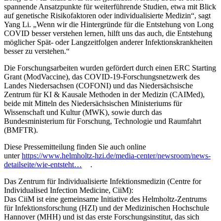
spannende Ansatzpunkte für weiterführende Studien, etwa mit Blick
auf genetische Risikofaktoren oder individualisierte Medizin“, sagt
Yang Li. „Wenn wir die Hintergründe für die Entstehung von Long
COVID besser verstehen lernen, hilft uns das auch, die Entstehung
möglicher Spät- oder Langzeitfolgen anderer Infektionskrankheiten
besser zu verstehen.“
Die Forschungsarbeiten wurden gefördert durch einen ERC Starting
Grant (ModVaccine), das COVID-19-Forschungsnetzwerk des
Landes Niedersachsen (COFONI) und das Niedersächsische
Zentrum für KI & Kausale Methoden in der Medizin (CAIMed),
beide mit Mitteln des Niedersächsischen Ministeriums für
Wissenschaft und Kultur (MWK), sowie durch das
Bundesministerium für Forschung, Technologie und Raumfahrt
(BMFTR).
Diese Pressemitteilung finden Sie auch online
unter
https://www.helmholtz-hzi.de/media-center/newsroom/news-
detailseite/wie-entsteht…
.
Das Zentrum für Individualisierte Infektionsmedizin (Centre for
Individualised Infection Medicine, CiiM):
Das CiiM ist eine gemeinsame Initiative des Helmholtz-Zentrums
für Infektionsforschung (HZI) und der Medizinischen Hochschule
Hannover (MHH) und ist das erste Forschungsinstitut, das sich