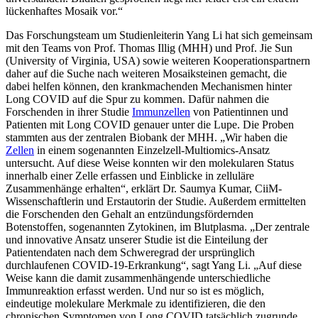
lückenhaftes Mosaik vor.“
Das Forschungsteam um Studienleiterin Yang Li hat sich gemeinsam
mit den Teams von Prof. Thomas Illig (MHH) und Prof. Jie Sun
(University of Virginia, USA) sowie weiteren Kooperationspartnern
daher auf die Suche nach weiteren Mosaiksteinen gemacht, die
dabei helfen können, den krankmachenden Mechanismen hinter
Long COVID auf die Spur zu kommen. Dafür nahmen die
Forschenden in ihrer Studie
Immunzellen
von Patientinnen und
Patienten mit Long COVID genauer unter die Lupe. Die Proben
stammten aus der zentralen Biobank der MHH. „Wir haben die
Zellen
in einem sogenannten Einzelzell-Multiomics-Ansatz
untersucht. Auf diese Weise konnten wir den molekularen Status
innerhalb einer Zelle erfassen und Einblicke in zelluläre
Zusammenhänge erhalten“, erklärt Dr. Saumya Kumar, CiiM-
Wissenschaftlerin und Erstautorin der Studie. Außerdem ermittelten
die Forschenden den Gehalt an entzündungsfördernden
Botenstoffen, sogenannten Zytokinen, im Blutplasma. „Der zentrale
und innovative Ansatz unserer Studie ist die Einteilung der
Patientendaten nach dem Schweregrad der ursprünglich
durchlaufenen COVID-19-Erkrankung“, sagt Yang Li. „Auf diese
Weise kann die damit zusammenhängende unterschiedliche
Immunreaktion erfasst werden. Und nur so ist es möglich,
eindeutige molekulare Merkmale zu identifizieren, die den
chronischen Symptomen von Long COVID tatsächlich zugrunde