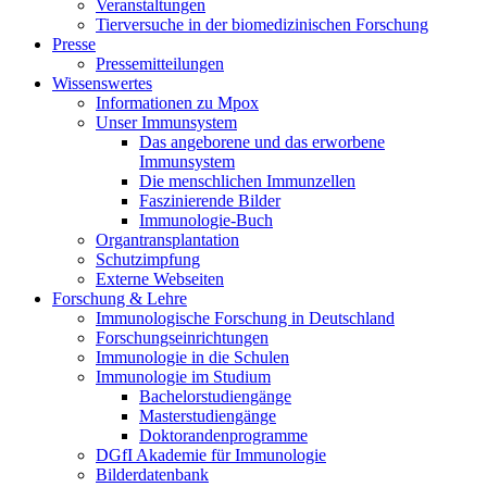
Veranstaltungen
Tierversuche in der biomedizinischen Forschung
Presse
Pressemitteilungen
Wissenswertes
Informationen zu Mpox
Unser Immunsystem
Das angeborene und das erworbene
Immunsystem
Die menschlichen Immunzellen
Faszinierende Bilder
Immunologie-Buch
Organtransplantation
Schutzimpfung
Externe Webseiten
Forschung & Lehre
Immunologische Forschung in Deutschland
Forschungseinrichtungen
Immunologie in die Schulen
Immunologie im Studium
Bachelorstudiengänge
Masterstudiengänge
Doktorandenprogramme
DGfI Akademie für Immunologie
Bilderdatenbank