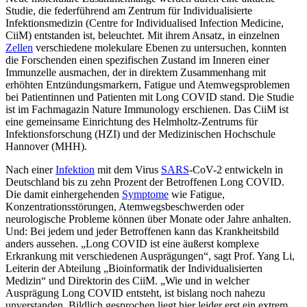
Studie, die federführend am Zentrum für Individualisierte
Infektionsmedizin (Centre for Individualised Infection Medicine,
CiiM) entstanden ist, beleuchtet. Mit ihrem Ansatz, in einzelnen
Zellen
verschiedene molekulare Ebenen zu untersuchen, konnten
die Forschenden einen spezifischen Zustand im Inneren einer
Immunzelle ausmachen, der in direktem Zusammenhang mit
erhöhten Entzündungsmarkern, Fatigue und Atemwegsproblemen
bei Patientinnen und Patienten mit Long COVID stand. Die Studie
ist im Fachmagazin Nature Immunology erschienen. Das CiiM ist
eine gemeinsame Einrichtung des Helmholtz-Zentrums für
Infektionsforschung (HZI) und der Medizinischen Hochschule
Hannover (MHH).
Nach einer
Infektion
mit dem Virus
SARS
-CoV-2 entwickeln in
Deutschland bis zu zehn Prozent der Betroffenen Long COVID.
Die damit einhergehenden
Symptome
wie Fatigue,
Konzentrationsstörungen, Atemwegsbeschwerden oder
neurologische Probleme können über Monate oder Jahre anhalten.
Und: Bei jedem und jeder Betroffenen kann das Krankheitsbild
anders aussehen. „Long COVID ist eine äußerst komplexe
Erkrankung mit verschiedenen Ausprägungen“, sagt Prof. Yang Li,
Leiterin der Abteilung „Bioinformatik der Individualisierten
Medizin“ und Direktorin des CiiM. „Wie und in welcher
Ausprägung Long COVID entsteht, ist bislang noch nahezu
unverstanden. Bildlich gesprochen liegt hier leider erst ein extrem