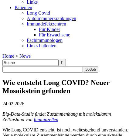
Links
Patienten
Long Covid
Autoimmunerkrankungen
Immundefektzentren
Für Kinder
Für Erwachsene
Fachimmunologen
Links Patienten
Home
>
News
Wie entsteht Long COVID? Neuer
Mosaikstein gefunden
24.02.2026
Big-Data-Studie findet Zusammenhang mit molekularem
Zellzustand von
Immunzellen
Wie Long COVID entsteht, ist noch weitestgehend unverstanden.
Neue molekulare Zusammenhänge werden durch eine aktuelle