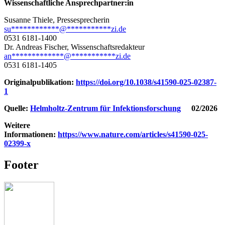
Wissenschaftliche Ansprechpartner:in
Susanne Thiele, Pressesprecherin
su
************
@
***********
zi.de
0531 6181-1400
Dr. Andreas Fischer, Wissenschaftsredakteur
an
*************
@
***********
zi.de
0531 6181-1405
Originalpublikation:
https://doi.org/10.1038/s41590-025-02387-
1
Quelle:
Helmholtz-Zentrum für Infektionsforschung
02/2026
Weitere
Informationen:
https://www.nature.com/articles/s41590-025-
02399-x
Footer