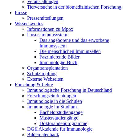
Veranstaltungen
Tierversuche in der biomedizinischen Forschung
Presse
Pressemitteilungen
Wissenswertes
Informationen zu Mpox
Unser Immunsystem
Das angeborene und das erworbene
Immunsystem
Die menschlichen Immunzellen
Faszinierende Bilder
Immunologie-Buch
Organtransplantation
Schutzimpfung
Externe Webseiten
Forschung & Lehre
Immunologische Forschung in Deutschland
Forschungseinrichtungen
Immunologie in die Schulen
Immunologie im Studium
Bachelorstudiengänge
Masterstudiengänge
Doktorandenprogramme
DGfI Akademie für Immunologie
Bilderdatenbank