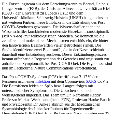
Ein Forschungsteam aus dem Forschungszentrum Borstel, Leibniz
Lungenzentrum (FZB), der Christian-Albrechts-Universität zu Kiel
(CAU), der Universität zu Lübeck (UzL) und dem
Universitätsklinikum Schleswig-Holstein (UKSH) hat gemeinsam
mit weiteren Partnern neue Einblicke in die Entstehung des Post-
COVID-Syndroms gewonnen. Die Wissenschaftlerinnen und
Wissenschaftler kombinierten modernste Einzelzell-Transkriptomik
(scRNA-seq) mit zellbiologischen Modellen. So konnten sie die
zellulären und molekularen Mechanismen entschlüsseln, die hinter
den langwierigen Beschwerden vieler Betroffener stehen. Die
Studie identifizierte zwei Botenstoffe, die in der Nasenschleimhaut
dauerhaft eine Entzündung auslösen. Dieser Entzündungsprozess
hemmt offenbar die Regeneration des Gewebes und trägt somit zur
anhaltenden Symptomatik bei Post-COVID bei. Die Ergebnisse sind
nun im Fachjournal Nature Communications veröffentlicht.
Das Post-COVID-Syndrom (PCS) betrifft etwa 3–17 % der
Personen nach einer
Infektion
mit dem Coronavirus
SARS
-CoV-2.
Die Betroffenen leiden an Spät- bzw. Langzeitfolgen mit
unterschiedlicher Symptomatik. Die Ursachen sind noch
weitestgehend ungeklärt. Das Team um Dr. Karosham Reddy,
Professor Markus Weckmann (beide FZB), Professor Hauke Busch
und Privatdozentin Dr. Anke Fähnrich aus der Medizinischen
Systembiologie des Lübecker Instituts für Experimentelle
Dermatologie (LIED) hat daher Proben von Nasenbiopsien von 25