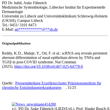
PD Dr. habil. Anke Fähnrich
Medizinische Systembiologie, Lübecker Institut für Experimentelle
Dermatologie
Universität zu Lübeck und Universitätsklinikum Schleswig-Holstein
(UKSH), Campus Lübeck
Tel.: 0451/ 3101 8473
E-Mail:
an
************
@
**
sh.de
Originalpublikation:
Reddy, K.D., Maluje, Y., Ott, F. et al.: scRNA-seq reveals persistent
aberrant differentiation of nasal epithelium driven by TNFα and
TGFβ in post-COVID syndrome. Nat Commun
(2025).
https://doi.org/10.1038/s41467-025-64778-0
Quelle:
Pressemitteilung Exzellenzcluster Präzisionsmedizin für
chronische Entzündungserkrankungen
, 11/25
v.l.: PD Dr. Anke Fähnrich (LIED/UzL), Prof. Hauke Busch