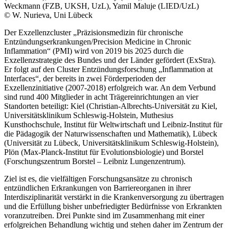
Weckmann (FZB, UKSH, UzL), Yamil Maluje (LIED/UzL)
© W. Nurieva, Uni Lübeck
Der Exzellenzcluster „Präzisionsmedizin für chronische
Entzündungserkrankungen/Precision Medicine in Chronic
Inflammation“ (PMI) wird von 2019 bis 2025 durch die
Exzellenzstrategie des Bundes und der Länder gefördert (ExStra).
Er folgt auf den Cluster Entzündungsforschung „Inflammation at
Interfaces“, der bereits in zwei Förderperioden der
Exzellenzinitiative (2007-2018) erfolgreich war. An dem Verbund
sind rund 400 Mitglieder in acht Trägereinrichtungen an vier
Standorten beteiligt: Kiel (Christian-Albrechts-Universität zu Kiel,
Universitätsklinikum Schleswig-Holstein, Muthesius
Kunsthochschule, Institut für Weltwirtschaft und Leibniz-Institut für
die Pädagogik der Naturwissenschaften und Mathematik), Lübeck
(Universität zu Lübeck, Universitätsklinikum Schleswig-Holstein),
Plön (Max-Planck-Institut für Evolutionsbiologie) und Borstel
(Forschungszentrum Borstel – Leibniz Lungenzentrum).
Ziel ist es, die vielfältigen Forschungsansätze zu chronisch
entzündlichen Erkrankungen von Barriereorganen in ihrer
Interdisziplinarität verstärkt in die Krankenversorgung zu übertragen
und die Erfüllung bisher unbefriedigter Bedürfnisse von Erkrankten
voranzutreiben. Drei Punkte sind im Zusammenhang mit einer
erfolgreichen Behandlung wichtig und stehen daher im Zentrum der