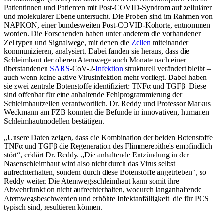
Patientinnen und Patienten mit Post-COVID-Syndrom auf zellulärer
und molekularer Ebene untersucht. Die Proben sind im Rahmen von
NAPKON, einer bundesweiten Post-COVID-Kohorte, entnommen
worden. Die Forschenden haben unter anderem die vorhandenen
Zelltypen und Signalwege, mit denen die
Zellen
miteinander
kommunizieren, analysiert. Dabei fanden sie heraus, dass die
Schleimhaut der oberen Atemwege auch Monate nach einer
überstandenen
SARS
-CoV-2-
Infektion
strukturell verändert bleibt –
auch wenn keine aktive Virusinfektion mehr vorliegt. Dabei haben
sie zwei zentrale Botenstoffe identifiziert: TNFα und TGFβ. Diese
sind offenbar für eine anhaltende Fehlprogrammierung der
Schleimhautzellen verantwortlich. Dr. Reddy und Professor Markus
Weckmann am FZB konnten die Befunde in innovativen, humanen
Schleimhautmodellen bestätigen.
„Unsere Daten zeigen, dass die Kombination der beiden Botenstoffe
TNFα und TGFβ die Regeneration des Flimmerepithels empfindlich
stört“, erklärt Dr. Reddy. „Die anhaltende Entzündung in der
Nasenschleimhaut wird also nicht durch das Virus selbst
aufrechterhalten, sondern durch diese Botenstoffe angetrieben“, so
Reddy weiter. Die Atemwegsschleimhaut kann somit ihre
Abwehrfunktion nicht aufrechterhalten, wodurch langanhaltende
Atemwegsbeschwerden und erhöhte Infektanfälligkeit, die für PCS
typisch sind, resultieren können.