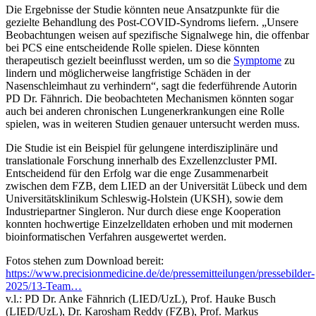
Die Ergebnisse der Studie könnten neue Ansatzpunkte für die
gezielte Behandlung des Post-COVID-Syndroms liefern. „Unsere
Beobachtungen weisen auf spezifische Signalwege hin, die offenbar
bei PCS eine entscheidende Rolle spielen. Diese könnten
therapeutisch gezielt beeinflusst werden, um so die
Symptome
zu
lindern und möglicherweise langfristige Schäden in der
Nasenschleimhaut zu verhindern“, sagt die federführende Autorin
PD Dr. Fähnrich. Die beobachteten Mechanismen könnten sogar
auch bei anderen chronischen Lungenerkrankungen eine Rolle
spielen, was in weiteren Studien genauer untersucht werden muss.
Die Studie ist ein Beispiel für gelungene interdisziplinäre und
translationale Forschung innerhalb des Exzellenzcluster PMI.
Entscheidend für den Erfolg war die enge Zusammenarbeit
zwischen dem FZB, dem LIED an der Universität Lübeck und dem
Universitätsklinikum Schleswig-Holstein (UKSH), sowie dem
Industriepartner Singleron. Nur durch diese enge Kooperation
konnten hochwertige Einzelzelldaten erhoben und mit modernen
bioinformatischen Verfahren ausgewertet werden.
Fotos stehen zum Download bereit:
https://www.precisionmedicine.de/de/pressemitteilungen/pressebilder-
2025/13-Team…
v.l.: PD Dr. Anke Fähnrich (LIED/UzL), Prof. Hauke Busch
(LIED/UzL), Dr. Karosham Reddy (FZB), Prof. Markus