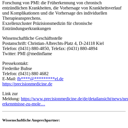
Forschung von PMI: die Früherkennung von chronisch
entzündlichen Krankheiten, die Vorhersage von Krankheitsverlauf
und Komplikationen und die Vorhersage des individuellen
Therapieansprechens.
Exzellenzcluster Präzisionsmedizin für chronische
Entzündungserkrankungen
Wissenschaftliche Geschäftsstelle
Postanschrift: Christian-Albrechts-Platz 4, D-24118 Kiel
Telefon: (0431) 880-4850, Telefax: (0431) 880-4894
Twitter: PMI @medinflame
Pressekontakt:
Frederike Buhse
Telefon: (0431) 880 4682
E-Mail:
fb
****
@
*********
el.de
https://precisionmedicine.de
Link zur
Meldung:
https://www.precisionmedicine.de/de/detailansicht/news/ne
erkenntnisse-zu-mole…
Wissenschaftliche Ansprechpartner: