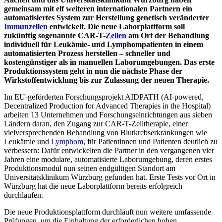
gemeinsam mit elf weiteren internationalen Partnern ein
automatisiertes System zur Herstellung genetisch veränderter
Immunzellen
entwickelt. Die neue Laborplattform soll
zukünftig sogenannte CAR-T-
Zellen
am Ort der Behandlung
individuell für Leukämie- und Lymphompatienten in einem
automatisierten Prozess herstellen – schneller und
kostengünstiger als in manuellen Laborumgebungen. Das erste
Produktionssystem geht in nun die nächste Phase der
Wirkstoffentwicklung bis zur Zulassung der neuen Therapie.
Im EU-geförderten Forschungsprojekt AIDPATH (AI-powered,
Decentralized Production for Advanced Therapies in the Hospital)
arbeiten 13 Unternehmen und Forschungseinrichtungen aus sieben
Ländern daran, den Zugang zur CAR-T-Zelltherapie, einer
vielversprechenden Behandlung von Blutkrebserkrankungen wie
Leukämie und
Lymphom
, für Patientinnen und Patienten deutlich zu
verbessern: Dafür entwickelten die Partner in den vergangenen vier
Jahren eine modulare, automatisierte Laborumgebung, deren erstes
Produktionsmodul nun seinen endgültigen Standort am
Universitätsklinikum Würzburg gefunden hat. Erste Tests vor Ort in
Würzburg hat die neue Laborplattform bereits erfolgreich
durchlaufen.
Die neue Produktionsplattform durchläuft nun weitere umfassende
Prüfungen, um die Einhaltung der erforderlichen hohen