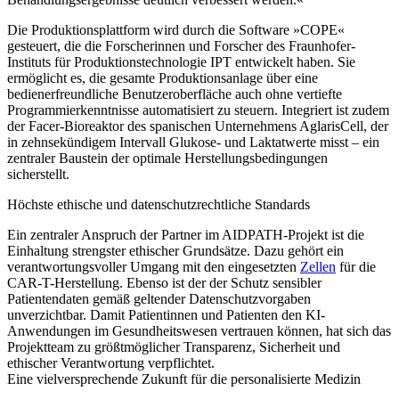
Die Produktionsplattform wird durch die Software »COPE«
gesteuert, die die Forscherinnen und Forscher des Fraunhofer-
Instituts für Produktionstechnologie IPT entwickelt haben. Sie
ermöglicht es, die gesamte Produktionsanlage über eine
bedienerfreundliche Benutzeroberfläche auch ohne vertiefte
Programmierkenntnisse automatisiert zu steuern. Integriert ist zudem
der Facer-Bioreaktor des spanischen Unternehmens AglarisCell, der
in zehnsekündigem Intervall Glukose- und Laktatwerte misst – ein
zentraler Baustein der optimale Herstellungsbedingungen
sicherstellt.
Höchste ethische und datenschutzrechtliche Standards
Ein zentraler Anspruch der Partner im AIDPATH-Projekt ist die
Einhaltung strengster ethischer Grundsätze. Dazu gehört ein
verantwortungsvoller Umgang mit den eingesetzten
Zellen
für die
CAR-T-Herstellung. Ebenso ist der der Schutz sensibler
Patientendaten gemäß geltender Datenschutzvorgaben
unverzichtbar. Damit Patientinnen und Patienten den KI-
Anwendungen im Gesundheitswesen vertrauen können, hat sich das
Projektteam zu größtmöglicher Transparenz, Sicherheit und
ethischer Verantwortung verpflichtet.
Eine vielversprechende Zukunft für die personalisierte Medizin