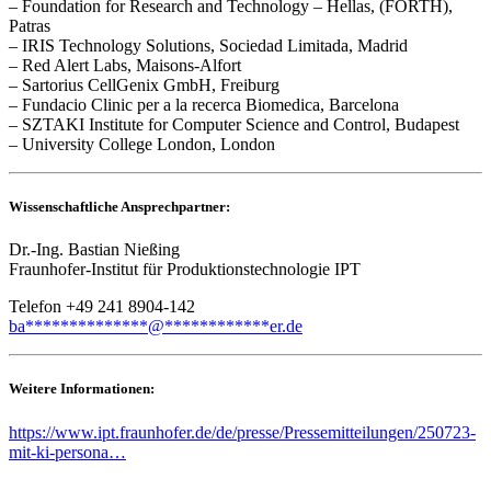
– Foundation for Research and Technology – Hellas, (FORTH),
Patras
– IRIS Technology Solutions, Sociedad Limitada, Madrid
– Red Alert Labs, Maisons-Alfort
– Sartorius CellGenix GmbH, Freiburg
– Fundacio Clinic per a la recerca Biomedica, Barcelona
– SZTAKI Institute for Computer Science and Control, Budapest
– University College London, London
Wissenschaftliche Ansprechpartner:
Dr.-Ing. Bastian Nießing
Fraunhofer-Institut für Produktionstechnologie IPT
Telefon +49 241 8904-142
ba
**************
@
************
er.de
Weitere Informationen:
https://www.ipt.fraunhofer.de/de/presse/Pressemitteilungen/250723-
mit-ki-persona…