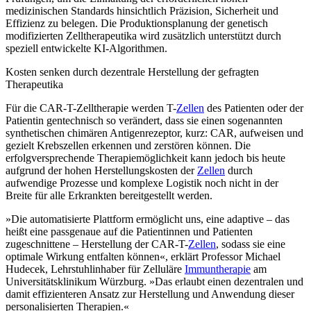
medizinischen Standards hinsichtlich Präzision, Sicherheit und
Effizienz zu belegen. Die Produktionsplanung der genetisch
modifizierten Zelltherapeutika wird zusätzlich unterstützt durch
speziell entwickelte KI-Algorithmen.
Kosten senken durch dezentrale Herstellung der gefragten
Therapeutika
Für die CAR-T-Zelltherapie werden T-
Zellen
des Patienten oder der
Patientin gentechnisch so verändert, dass sie einen sogenannten
synthetischen chimären Antigenrezeptor, kurz: CAR, aufweisen und
gezielt Krebszellen erkennen und zerstören können. Die
erfolgversprechende Therapiemöglichkeit kann jedoch bis heute
aufgrund der hohen Herstellungskosten der
Zellen
durch
aufwendige Prozesse und komplexe Logistik noch nicht in der
Breite für alle Erkrankten bereitgestellt werden.
»Die automatisierte Plattform ermöglicht uns, eine adaptive – das
heißt eine passgenaue auf die Patientinnen und Patienten
zugeschnittene – Herstellung der CAR-T-
Zellen
, sodass sie eine
optimale Wirkung entfalten können«, erklärt Professor Michael
Hudecek, Lehrstuhlinhaber für Zelluläre
Immuntherapie
am
Universitätsklinikum Würzburg. »Das erlaubt einen dezentralen und
damit effizienteren Ansatz zur Herstellung und Anwendung dieser
personalisierten Therapien.«