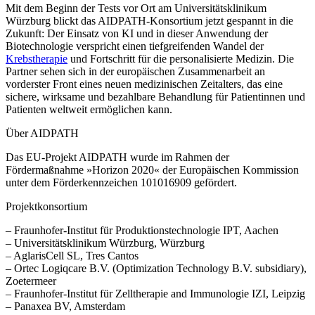
Mit dem Beginn der Tests vor Ort am Universitätsklinikum
Würzburg blickt das AIDPATH-Konsortium jetzt gespannt in die
Zukunft: Der Einsatz von KI und in dieser Anwendung der
Biotechnologie verspricht einen tiefgreifenden Wandel der
Krebstherapie
und Fortschritt für die personalisierte Medizin. Die
Partner sehen sich in der europäischen Zusammenarbeit an
vorderster Front eines neuen medizinischen Zeitalters, das eine
sichere, wirksame und bezahlbare Behandlung für Patientinnen und
Patienten weltweit ermöglichen kann.
Über AIDPATH
Das EU-Projekt AIDPATH wurde im Rahmen der
Fördermaßnahme »Horizon 2020« der Europäischen Kommission
unter dem Förderkennzeichen 101016909 gefördert.
Projektkonsortium
– Fraunhofer-Institut für Produktionstechnologie IPT, Aachen
– Universitätsklinikum Würzburg, Würzburg
– AglarisCell SL, Tres Cantos
– Ortec Logiqcare B.V. (Optimization Technology B.V. subsidiary),
Zoetermeer
– Fraunhofer-Institut für Zelltherapie and Immunologie IZI, Leipzig
– Panaxea BV, Amsterdam