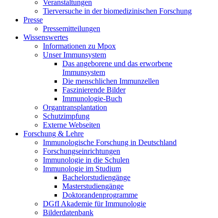
Veranstaltungen
Tierversuche in der biomedizinischen Forschung
Presse
Pressemitteilungen
Wissenswertes
Informationen zu Mpox
Unser Immunsystem
Das angeborene und das erworbene
Immunsystem
Die menschlichen Immunzellen
Faszinierende Bilder
Immunologie-Buch
Organtransplantation
Schutzimpfung
Externe Webseiten
Forschung & Lehre
Immunologische Forschung in Deutschland
Forschungseinrichtungen
Immunologie in die Schulen
Immunologie im Studium
Bachelorstudiengänge
Masterstudiengänge
Doktorandenprogramme
DGfI Akademie für Immunologie
Bilderdatenbank