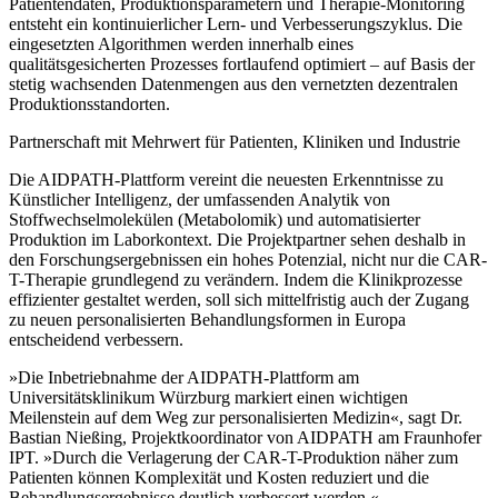
Patientendaten, Produktionsparametern und Therapie-Monitoring
entsteht ein kontinuierlicher Lern- und Verbesserungszyklus. Die
eingesetzten Algorithmen werden innerhalb eines
qualitätsgesicherten Prozesses fortlaufend optimiert – auf Basis der
stetig wachsenden Datenmengen aus den vernetzten dezentralen
Produktionsstandorten.
Partnerschaft mit Mehrwert für Patienten, Kliniken und Industrie
Die AIDPATH-Plattform vereint die neuesten Erkenntnisse zu
Künstlicher Intelligenz, der umfassenden Analytik von
Stoffwechselmolekülen (Metabolomik) und automatisierter
Produktion im Laborkontext. Die Projektpartner sehen deshalb in
den Forschungsergebnissen ein hohes Potenzial, nicht nur die CAR-
T-Therapie grundlegend zu verändern. Indem die Klinikprozesse
effizienter gestaltet werden, soll sich mittelfristig auch der Zugang
zu neuen personalisierten Behandlungsformen in Europa
entscheidend verbessern.
»Die Inbetriebnahme der AIDPATH-Plattform am
Universitätsklinikum Würzburg markiert einen wichtigen
Meilenstein auf dem Weg zur personalisierten Medizin«, sagt Dr.
Bastian Nießing, Projektkoordinator von AIDPATH am Fraunhofer
IPT. »Durch die Verlagerung der CAR-T-Produktion näher zum
Patienten können Komplexität und Kosten reduziert und die
Behandlungsergebnisse deutlich verbessert werden.«