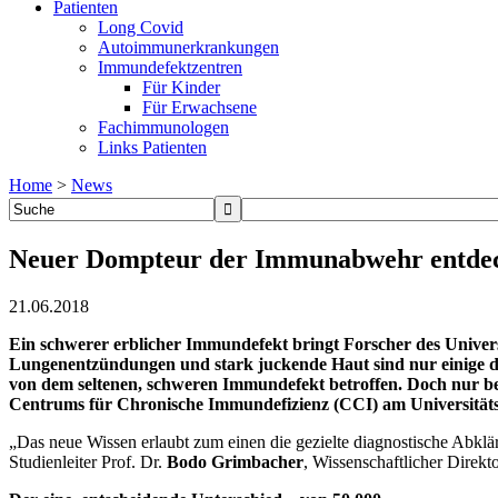
Patienten
Long Covid
Autoimmunerkrankungen
Immundefektzentren
Für Kinder
Für Erwachsene
Fachimmunologen
Links Patienten
Home
>
News
Neuer Dompteur der Immunabwehr entde
21.06.2018
Ein schwerer erblicher Immundefekt bringt Forscher des Univers
Lungenentzündungen und stark juckende Haut sind nur einige 
von dem seltenen, schweren Immundefekt betroffen. Doch nur bei
Centrums für Chronische Immundefizienz (CCI) am Universitätsk
„Das neue Wissen erlaubt zum einen die gezielte diagnostische Abklär
Studienleiter Prof. Dr.
Bodo Grimbacher
, Wissenschaftlicher Dire