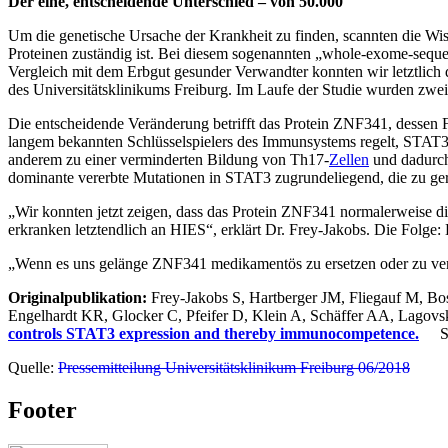
Der eine, entscheidende Unterschied – von 50.000
Um die genetische Ursache der Krankheit zu finden, scannten die Wi
Proteinen zuständig ist. Bei diesem sogenannten „whole-exome-sequ
Vergleich mit dem Erbgut gesunder Verwandter konnten wir letztlich d
des Universitätsklinikums Freiburg. Im Laufe der Studie wurden zwei 
Die entscheidende Veränderung betrifft das Protein ZNF341, dessen 
langem bekannten Schlüsselspielers des Immunsystems regelt, STAT3 
anderem zu einer verminderten Bildung von Th17-
Zellen
und dadurch 
dominante vererbte Mutationen in STAT3 zugrundeliegend, die zu g
„Wir konnten jetzt zeigen, dass das Protein ZNF341 normalerweise d
erkranken letztendlich an HIES“, erklärt Dr. Frey-Jakobs. Die Folg
„Wenn es uns gelänge ZNF341 medikamentös zu ersetzen oder zu verstä
Originalpublikation:
Frey-Jakobs S, Hartberger JM, Fliegauf M, Bo
Engelhardt KR, Glocker C, Pfeifer D, Klein A, Schäffer AA, Lagovsk
controls STAT3 expression and thereby immunocompetence.
S
Quelle:
Pressemitteilung Universitätsklinikum Freiburg 06/2018
Footer