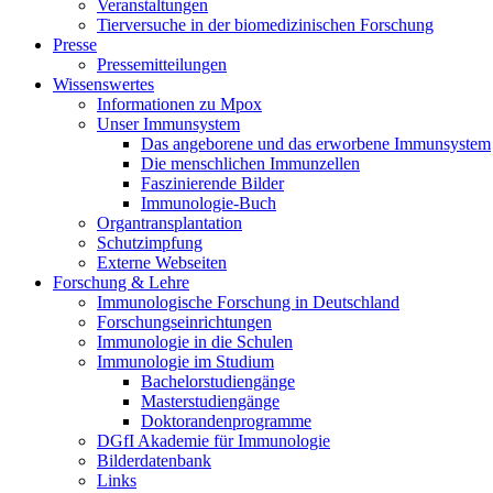
Veranstaltungen
Tierversuche in der biomedizinischen Forschung
Presse
Pressemitteilungen
Wissenswertes
Informationen zu Mpox
Unser Immunsystem
Das angeborene und das erworbene Immunsystem
Die menschlichen Immunzellen
Faszinierende Bilder
Immunologie-Buch
Organtransplantation
Schutzimpfung
Externe Webseiten
Forschung & Lehre
Immunologische Forschung in Deutschland
Forschungseinrichtungen
Immunologie in die Schulen
Immunologie im Studium
Bachelorstudiengänge
Masterstudiengänge
Doktorandenprogramme
DGfI Akademie für Immunologie
Bilderdatenbank
Links