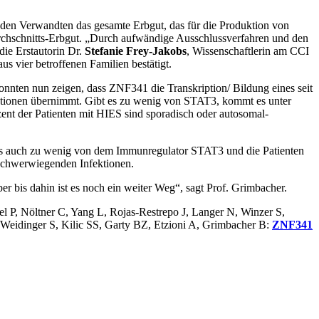
nden Verwandten das gesamte Erbgut, das für die Produktion von
rchschnitts-Erbgut. „Durch aufwändige Ausschlussverfahren und den
die Erstautorin Dr.
Stefanie Frey-Jakobs
, Wissenschaftlerin am CCI
s vier betroffenen Familien bestätigt.
nnten nun zeigen, dass ZNF341 die Transkription/ Bildung eines seit
nktionen übernimmt. Gibt es zu wenig von STAT3, kommt es unter
ozent der Patienten mit HIES sind sporadisch oder autosomal-
t es auch zu wenig von dem Immunregulator STAT3 und die Patienten
 schwerwiegenden Infektionen.
 bis dahin ist es noch ein weiter Weg“, sagt Prof. Grimbacher.
 P, Nöltner C, Yang L, Rojas-Restrepo J, Langer N, Winzer S,
 Weidinger S, Kilic SS, Garty BZ, Etzioni A, Grimbacher B:
ZNF341