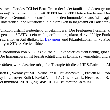
ssenschaftler des CCI bei Betroffenen der Indexfamilie und deren gesu
encing“ finden sich im Schnitt 20.000 bis 50.000 Unterschiede zum Du
ie eine Genmutation herausfiltern, die den Immundefekt auslöst“, sagt 
unterschiedliche Mutationen in diesem Gen in insgesamt elf Patienten au
Funktion bislang weitgehend unbekannt war. Die Freiburger Forscher ko
genannt. STAT3 ist ein wichtiger Immunregulator, der vielfältige Fu
zu erhöhter Anfälligkeit für
Bakterien
- und Pilzinfektionen. In 75 Pr
eringen STAT3-Werten führen.
ie Produktion von STAT3 ankurbelt. Funktioniert es nicht richtig, gib
e: Die Immunabwehr ist beeinträchtigt und es kommt zu vermehrten und
rken, wäre das eine mögliche Therapie für diese HIES-Patienten. Aber
ssen C, Wehmeyer ML, Neubauer JC, Bulashevska A, Proietti M, Fröbel
y I, Lachover-Roth I, Béziat V, Puel A, Casanova JL, Fleckenstein B,
ci Immunol. 2018. 3(24). doi: 10.1126/sciimmunol.aat4941.