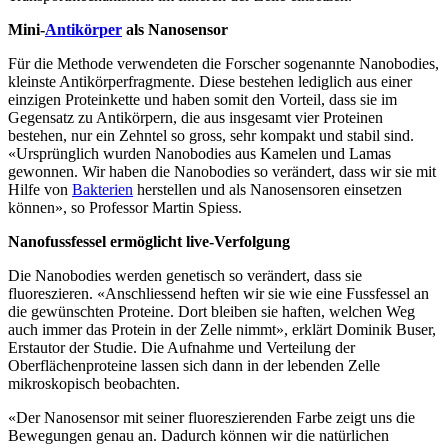
Mini-
Antikörper
als Nanosensor
Für die Methode verwendeten die Forscher sogenannte Nanobodies,
kleinste Antikörperfragmente. Diese bestehen lediglich aus einer
einzigen Proteinkette und haben somit den Vorteil, dass sie im
Gegensatz zu Antikörpern, die aus insgesamt vier Proteinen
bestehen, nur ein Zehntel so gross, sehr kompakt und stabil sind.
«Ursprünglich wurden Nanobodies aus Kamelen und Lamas
gewonnen. Wir haben die Nanobodies so verändert, dass wir sie mit
Hilfe von
Bakterien
herstellen und als Nanosensoren einsetzen
können», so Professor Martin Spiess.
Nanofussfessel ermöglicht live-Verfolgung
Die Nanobodies werden genetisch so verändert, dass sie
fluoreszieren. «Anschliessend heften wir sie wie eine Fussfessel an
die gewünschten Proteine. Dort bleiben sie haften, welchen Weg
auch immer das Protein in der Zelle nimmt», erklärt Dominik Buser,
Erstautor der Studie. Die Aufnahme und Verteilung der
Oberflächenproteine lassen sich dann in der lebenden Zelle
mikroskopisch beobachten.
«Der Nanosensor mit seiner fluoreszierenden Farbe zeigt uns die
Bewegungen genau an. Dadurch können wir die natürlichen