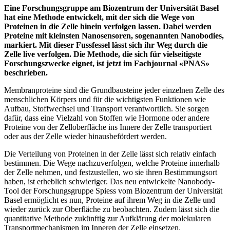
Eine Forschungsgruppe am Biozentrum der Universität Basel
hat eine Methode entwickelt, mit der sich die Wege von
Proteinen in die Zelle hinein verfolgen lassen. Dabei werden
Proteine mit kleinsten Nanosensoren, sogenannten Nanobodies,
markiert. Mit dieser Fussfessel lässt sich ihr Weg durch die
Zelle live verfolgen. Die Methode, die sich für vielseitigste
Forschungszwecke eignet, ist jetzt im Fachjournal «PNAS»
beschrieben.
Membranproteine sind die Grundbausteine jeder einzelnen Zelle des
menschlichen Körpers und für die wichtigsten Funktionen wie
Aufbau, Stoffwechsel und Transport verantwortlich. Sie sorgen
dafür, dass eine Vielzahl von Stoffen wie Hormone oder andere
Proteine von der Zelloberfläche ins Innere der Zelle transportiert
oder aus der Zelle wieder hinausbefördert werden.
Die Verteilung von Proteinen in der Zelle lässt sich relativ einfach
bestimmen. Die Wege nachzuverfolgen, welche Proteine innerhalb
der Zelle nehmen, und festzustellen, wo sie ihren Bestimmungsort
haben, ist erheblich schwieriger. Das neu entwickelte Nanobody-
Tool der Forschungsgruppe Spiess vom Biozentrum der Universität
Basel ermöglicht es nun, Proteine auf ihrem Weg in die Zelle und
wieder zurück zur Oberfläche zu beobachten. Zudem lässt sich die
quantitative Methode zukünftig zur Aufklärung der molekularen
Transportmechanismen im Inneren der Zelle einsetzen.