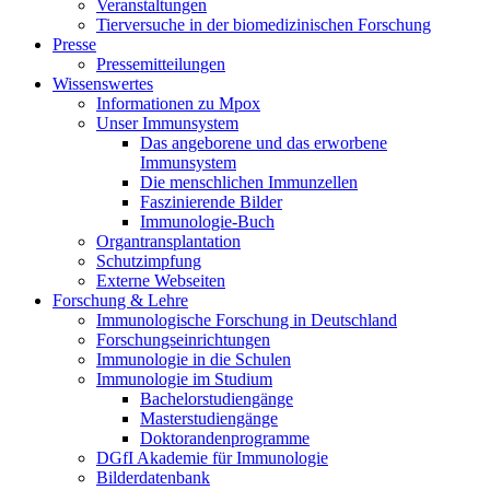
Veranstaltungen
Tierversuche in der biomedizinischen Forschung
Presse
Pressemitteilungen
Wissenswertes
Informationen zu Mpox
Unser Immunsystem
Das angeborene und das erworbene
Immunsystem
Die menschlichen Immunzellen
Faszinierende Bilder
Immunologie-Buch
Organtransplantation
Schutzimpfung
Externe Webseiten
Forschung & Lehre
Immunologische Forschung in Deutschland
Forschungseinrichtungen
Immunologie in die Schulen
Immunologie im Studium
Bachelorstudiengänge
Masterstudiengänge
Doktorandenprogramme
DGfI Akademie für Immunologie
Bilderdatenbank