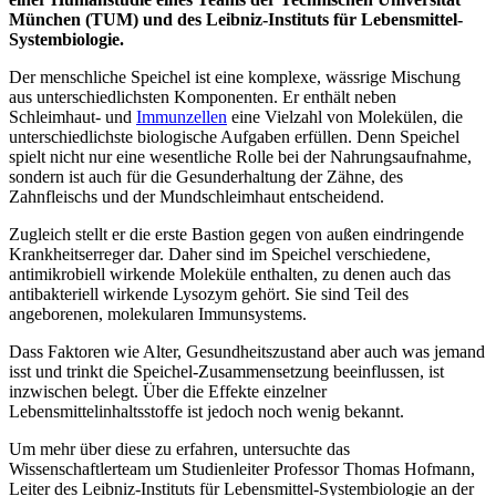
München (TUM) und des Leibniz-Instituts für Lebensmittel-
Systembiologie.
Der menschliche Speichel ist eine komplexe, wässrige Mischung
aus unterschiedlichsten Komponenten. Er enthält neben
Schleimhaut- und
Immunzellen
eine Vielzahl von Molekülen, die
unterschiedlichste biologische Aufgaben erfüllen. Denn Speichel
spielt nicht nur eine wesentliche Rolle bei der Nahrungsaufnahme,
sondern ist auch für die Gesunderhaltung der Zähne, des
Zahnfleischs und der Mundschleimhaut entscheidend.
Zugleich stellt er die erste Bastion gegen von außen eindringende
Krankheitserreger dar. Daher sind im Speichel verschiedene,
antimikrobiell wirkende Moleküle enthalten, zu denen auch das
antibakteriell wirkende Lysozym gehört. Sie sind Teil des
angeborenen, molekularen Immunsystems.
Dass Faktoren wie Alter, Gesundheitszustand aber auch was jemand
isst und trinkt die Speichel-Zusammensetzung beeinflussen, ist
inzwischen belegt. Über die Effekte einzelner
Lebensmittelinhaltsstoffe ist jedoch noch wenig bekannt.
Um mehr über diese zu erfahren, untersuchte das
Wissenschaftlerteam um Studienleiter Professor Thomas Hofmann,
Leiter des Leibniz-Instituts für Lebensmittel-Systembiologie an der