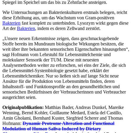
Spiegel im Speichel um das bis zu Zehnfache ansteigen.
Wie Untersuchungen an Bakterienkulturen erstmals belegen, reicht
diese Erhöhung aus, um das Wachstum von Gram-positiven
Bakterien
fast komplett zu unterbinden. Lysozym wirkt gegen diese
Art der
Bakterien
, indem es deren Zellwand zerstört.
„Unsere neuen Erkenntnisse zeigen, dass geschmacksgebende
Stoffe bereits im Mundraum biologische Wirkungen besitzen, die
weit über ihre bekannten sensorischen Eigenschaften hinausgehen“,
sagt Hofmann vom Lehrstuhl für Lebensmittelchemie und
molekularer Sensorik der TUM. Diese mit neuesten
Analysemethoden weiter zu erforschen, sei eins der Ziele, die sich
die Lebensmittel-Systembiologie gesetzt habe, erklärt der
Lebensmittelchemiker. Nur so ließen sich auf lange Sicht neue
Ansätze für die Produktion von Lebensmitteln finden, deren
Inhaltsstoff- und Funktionsprofile an den gesundheitlichen und
sensorischen Bedürfnissen der Verbraucherinnen und Verbraucher
ausgerichtet seien.
Originalpublikation:
Matthias Bader, Andreas Dunkel, Mareike
Wenning, Bernd Kohler, Guillaume Medard, Estela del Castillo,
Amin Gholami, Bernhard Kuster, Siegfried Scherer and Thomas
Hofmann:
Dynamic Proteome Alteration and Functional
Modulation of Human Saliva Induced by Dietary