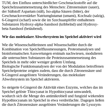
TUM, den Einfluss unterschiedlicher Geschmacksstoffe auf die
Speichelzusammensetzung des Menschen: Zitronensäure (sauer),
der Süßstoff Aspartam (süß), Iso-alpha-Säuren (bitter), der
Geschmacksverstärker Natriumglutamat (umami), Kochsalz (salzig),
6-Gingerol (scharf) sowie die im Szechuanpfeffer enthaltenen
Substanzen Hydroxy-alpha-Sanshool (kribbelnd) und Hydroxy-
beta-Sanshool (betäubend).
Wie das molekulare Abwehrsystem im Speichel aktiviert wird
Wie die Wissenschaftlerinnen und Wissenschaftler durch die
Kombination von Speichelflussmessungen, Proteomanalysen und
bioinformatischen Auswertungen erstmals nachwiesen, modulieren
alle untersuchten Substanzen die Proteinzusammensetzung des
Speichels in mehr oder weniger großem Umfang.
Biologische Funktionsanalysen der von der Modulation betroffenen
Speichelproteine zeigten zudem, dass die durch Zitronensäure und
6-Gingerol ausgelösten Veränderungen, das molekulare
Abwehrsystem im Speichel aktivieren.
So steigerte 6-Gingerol die Aktivität eines Enzyms, welches das im
Speichel gelöste Thiocyanat in Hypothiocyanat umwandelt,
wodurch sich die Menge des antimikrobiell und fungizid wirkenden
Hypothiocyanats im Speichel in etwa verdreifachte. Dagegen ließen
die durch Zitronensäure ausgelösten Veränderungen die Lysozym-