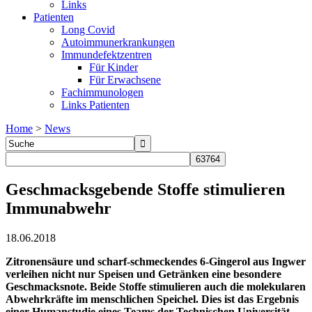
Links
Patienten
Long Covid
Autoimmunerkrankungen
Immundefektzentren
Für Kinder
Für Erwachsene
Fachimmunologen
Links Patienten
Home
>
News
Geschmacksgebende Stoffe stimulieren
Immunabwehr
18.06.2018
Zitronensäure und scharf-schmeckendes 6-Gingerol aus Ingwer
verleihen nicht nur Speisen und Getränken eine besondere
Geschmacksnote. Beide Stoffe stimulieren auch die molekularen
Abwehrkräfte im menschlichen Speichel. Dies ist das Ergebnis
einer Humanstudie eines Teams der Technischen Universität