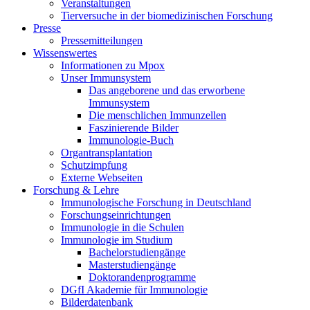
Veranstaltungen
Tierversuche in der biomedizinischen Forschung
Presse
Pressemitteilungen
Wissenswertes
Informationen zu Mpox
Unser Immunsystem
Das angeborene und das erworbene
Immunsystem
Die menschlichen Immunzellen
Faszinierende Bilder
Immunologie-Buch
Organtransplantation
Schutzimpfung
Externe Webseiten
Forschung & Lehre
Immunologische Forschung in Deutschland
Forschungseinrichtungen
Immunologie in die Schulen
Immunologie im Studium
Bachelorstudiengänge
Masterstudiengänge
Doktorandenprogramme
DGfI Akademie für Immunologie
Bilderdatenbank