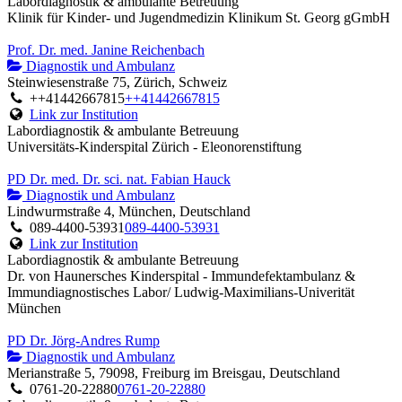
Labordiagnostik & ambulante Betreuung
Klinik für Kinder- und Jugendmedizin Klinikum St. Georg gGmbH
Prof. Dr. med. Janine Reichenbach
Diagnostik und Ambulanz
Steinwiesenstraße 75, Zürich, Schweiz
++41442667815
++41442667815
Link zur Institution
Labordiagnostik & ambulante Betreuung
Universitäts-Kinderspital Zürich - Eleonorenstiftung
PD Dr. med. Dr. sci. nat. Fabian Hauck
Diagnostik und Ambulanz
Lindwurmstraße 4, München, Deutschland
089-4400-53931
089-4400-53931
Link zur Institution
Labordiagnostik & ambulante Betreuung
Dr. von Haunersches Kinderspital - Immundefektambulanz &
Immundiagnostisches Labor/ Ludwig-Maximilians-Univerität
München
PD Dr. Jörg-Andres Rump
Diagnostik und Ambulanz
Merianstraße 5, 79098, Freiburg im Breisgau, Deutschland
0761-20-22880
0761-20-22880