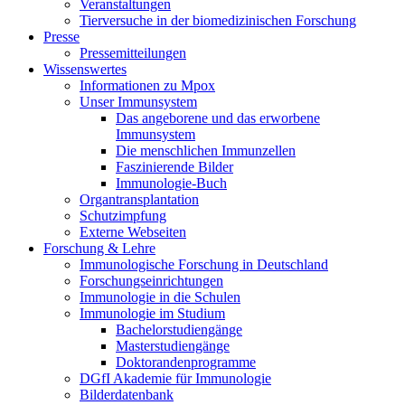
Veranstaltungen
Tierversuche in der biomedizinischen Forschung
Presse
Pressemitteilungen
Wissenswertes
Informationen zu Mpox
Unser Immunsystem
Das angeborene und das erworbene
Immunsystem
Die menschlichen Immunzellen
Faszinierende Bilder
Immunologie-Buch
Organtransplantation
Schutzimpfung
Externe Webseiten
Forschung & Lehre
Immunologische Forschung in Deutschland
Forschungseinrichtungen
Immunologie in die Schulen
Immunologie im Studium
Bachelorstudiengänge
Masterstudiengänge
Doktorandenprogramme
DGfI Akademie für Immunologie
Bilderdatenbank