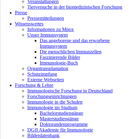
Veranstaltungen
Tierversuche in der biomedizinischen Forschung
Presse
Pressemitteilungen
Wissenswertes
Informationen zu Mpox
Unser Immunsystem
Das angeborene und das erworbene
Immunsystem
Die menschlichen Immunzellen
Faszinierende Bilder
Immunologie-Buch
Organtransplantation
Schutzimpfung
Externe Webseiten
Forschung & Lehre
Immunologische Forschung in Deutschland
Forschungseinrichtungen
Immunologie in die Schulen
Immunologie im Studium
Bachelorstudiengänge
Masterstudiengänge
Doktorandenprogramme
DGfI Akademie für Immunologie
Bilderdatenbank