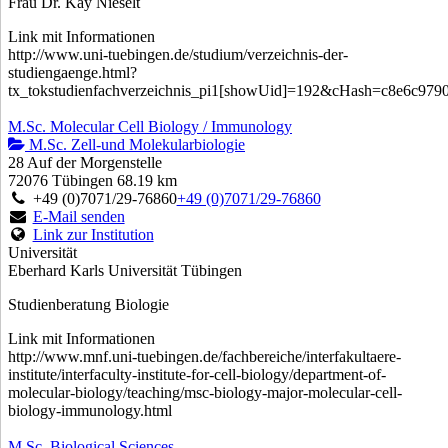
Frau Dr. Kay Nieselt
Link mit Informationen
http://www.uni-tuebingen.de/studium/verzeichnis-der-
studiengaenge.html?
tx_tokstudienfachverzeichnis_pi1[showUid]=192&cHash=c8e6c97
M.Sc. Molecular Cell Biology / Immunology
M.Sc. Zell-und Molekularbiologie
28 Auf der Morgenstelle
72076 Tübingen
68.19 km
+49 (0)7071/29-76860
+49 (0)7071/29-76860
E-Mail senden
Link zur Institution
Universität
Eberhard Karls Universität Tübingen
Studienberatung Biologie
Link mit Informationen
http://www.mnf.uni-tuebingen.de/fachbereiche/interfakultaere-
institute/interfaculty-institute-for-cell-biology/department-of-
molecular-biology/teaching/msc-biology-major-molecular-cell-
biology-immunology.html
M.Sc. Biological Sciences