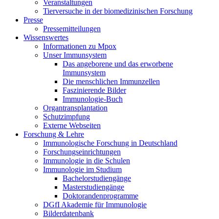
Veranstaltungen
Tierversuche in der biomedizinischen Forschung
Presse
Pressemitteilungen
Wissenswertes
Informationen zu Mpox
Unser Immunsystem
Das angeborene und das erworbene
Immunsystem
Die menschlichen Immunzellen
Faszinierende Bilder
Immunologie-Buch
Organtransplantation
Schutzimpfung
Externe Webseiten
Forschung & Lehre
Immunologische Forschung in Deutschland
Forschungseinrichtungen
Immunologie in die Schulen
Immunologie im Studium
Bachelorstudiengänge
Masterstudiengänge
Doktorandenprogramme
DGfI Akademie für Immunologie
Bilderdatenbank