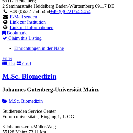
69117 Heidelberg
2 Seminarstraße
Heidelberg
Baden-Württemberg
69117
DE
+49 (0)6221/54-5454
+49 (0)6221/54-5454
E-Mail senden
Link zur Institution
Link mit Informationen
Bookmark
Claim this Listing
Einrichtungen in der Nähe
Filter
List
Grid
M.Sc. Biomedizin
Johannes Gutenberg-Universität Mainz
M.Sc. Biomedizin
Studierenden Service Center
Forum universitatis, Eingang 1, 1. OG
3 Johannes-von-Müller-Weg
55128 Mainz
73.11 km