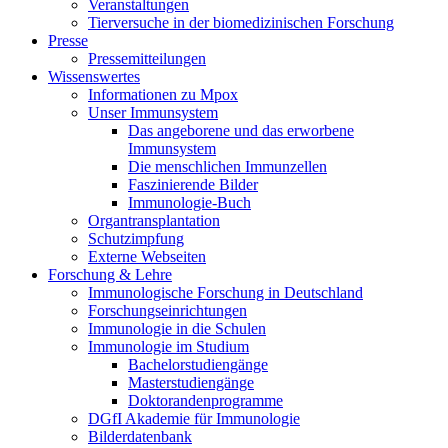
Veranstaltungen
Tierversuche in der biomedizinischen Forschung
Presse
Pressemitteilungen
Wissenswertes
Informationen zu Mpox
Unser Immunsystem
Das angeborene und das erworbene
Immunsystem
Die menschlichen Immunzellen
Faszinierende Bilder
Immunologie-Buch
Organtransplantation
Schutzimpfung
Externe Webseiten
Forschung & Lehre
Immunologische Forschung in Deutschland
Forschungseinrichtungen
Immunologie in die Schulen
Immunologie im Studium
Bachelorstudiengänge
Masterstudiengänge
Doktorandenprogramme
DGfI Akademie für Immunologie
Bilderdatenbank