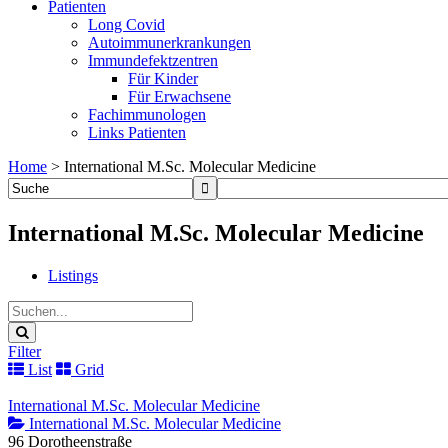
Patienten
Long Covid
Autoimmunerkrankungen
Immundefektzentren
Für Kinder
Für Erwachsene
Fachimmunologen
Links Patienten
Home
>
International M.Sc. Molecular Medicine
International M.Sc. Molecular Medicine
Listings
Filter
List
Grid
International M.Sc. Molecular Medicine
International M.Sc. Molecular Medicine
96 Dorotheenstraße