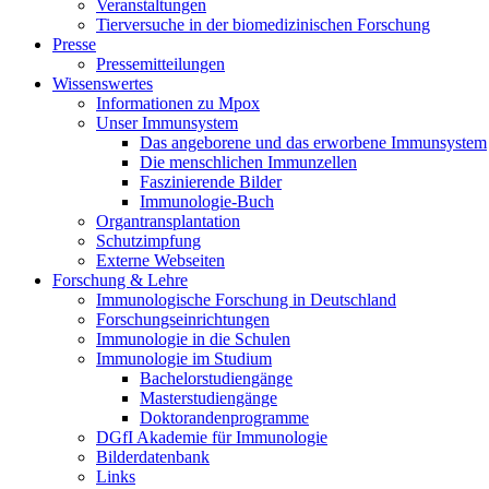
Veranstaltungen
Tierversuche in der biomedizinischen Forschung
Presse
Pressemitteilungen
Wissenswertes
Informationen zu Mpox
Unser Immunsystem
Das angeborene und das erworbene Immunsystem
Die menschlichen Immunzellen
Faszinierende Bilder
Immunologie-Buch
Organtransplantation
Schutzimpfung
Externe Webseiten
Forschung & Lehre
Immunologische Forschung in Deutschland
Forschungseinrichtungen
Immunologie in die Schulen
Immunologie im Studium
Bachelorstudiengänge
Masterstudiengänge
Doktorandenprogramme
DGfI Akademie für Immunologie
Bilderdatenbank
Links