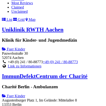
Most Reviews
Claimed
Unclaimed
List
Grid
Map
Uniklinik RWTH Aachen
Klinik für Kinder- und Jugendmedizin
Fuer Kinder
Pauwelsstraße 30
52074 Aachen
+49 (0) 241 / 80-88773
+49 (0) 241 / 80-88773
Link zu Informationen
ImmunDefektCentrum der Charité
Charité Berlin - Ambulanzen
Fuer Kinder
Augustenburger Platz 1, Im Gelände: Mittelallee 8
13353 Berlin