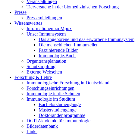
Veranstaltungen
Tierversuche in der biomedizinischen Forschung
Presse
Pressemitteilungen
Wissenswertes
Informationen zu Mpox
Unser Immunsystem
Das angeborene und das erworbene Immunsystem
Die menschlichen Immunzellen
Faszinierende Bilder
Immunologie-Buch
Organtransplantation
Schutzimpfung
Externe Webseiten
Forschung & Lehre
Immunologische Forschung in Deutschland
Forschungseinrichtungen
Immunologie in die Schulen
Immunologie im Studium
Bachelorstudiengänge
Masterstudiengänge
Doktorandenprogramme
DGfI Akademie für Immunologie
Bilderdatenbank
Links