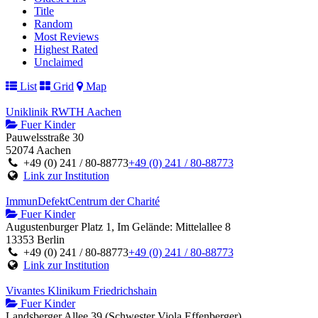
Title
Random
Most Reviews
Highest Rated
Unclaimed
List
Grid
Map
Uniklinik RWTH Aachen
Fuer Kinder
Pauwelsstraße 30
52074 Aachen
+49 (0) 241 / 80-88773
+49 (0) 241 / 80-88773
Link zur Institution
ImmunDefektCentrum der Charité
Fuer Kinder
Augustenburger Platz 1, Im Gelände: Mittelallee 8
13353 Berlin
+49 (0) 241 / 80-88773
+49 (0) 241 / 80-88773
Link zur Institution
Vivantes Klinikum Friedrichshain
Fuer Kinder
Landsberger Allee 39 (Schwester Viola Effenberger)