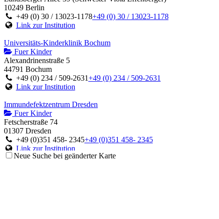
10249 Berlin
+49 (0) 30 / 13023-1178
+49 (0) 30 / 13023-1178
Link zur Institution
Universitäts-Kinderklinik Bochum
Fuer Kinder
Alexandrinenstraße 5
44791 Bochum
+49 (0) 234 / 509-2631
+49 (0) 234 / 509-2631
Link zur Institution
Immundefektzentrum Dresden
Fuer Kinder
Fetscherstraße 74
01307 Dresden
+49 (0)351 458- 2345
+49 (0)351 458- 2345
Link zur Institution
Neue Suche bei geänderter Karte
Ambulanz für Immunologie und Rheumatologie
Fuer Kinder
Moorenstraße 5
40225 Düsseldorf
+49 (0)211 81-18297
+49 (0)211 81-18297
Link zur Institution