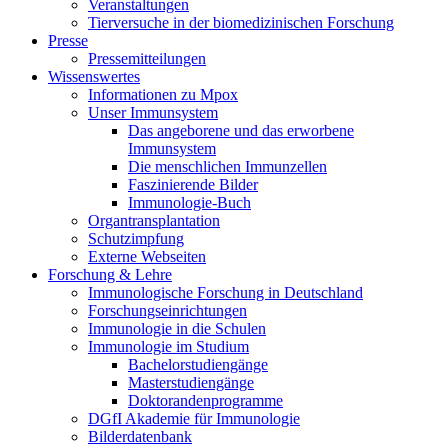
Veranstaltungen
Tierversuche in der biomedizinischen Forschung
Presse
Pressemitteilungen
Wissenswertes
Informationen zu Mpox
Unser Immunsystem
Das angeborene und das erworbene
Immunsystem
Die menschlichen Immunzellen
Faszinierende Bilder
Immunologie-Buch
Organtransplantation
Schutzimpfung
Externe Webseiten
Forschung & Lehre
Immunologische Forschung in Deutschland
Forschungseinrichtungen
Immunologie in die Schulen
Immunologie im Studium
Bachelorstudiengänge
Masterstudiengänge
Doktorandenprogramme
DGfI Akademie für Immunologie
Bilderdatenbank