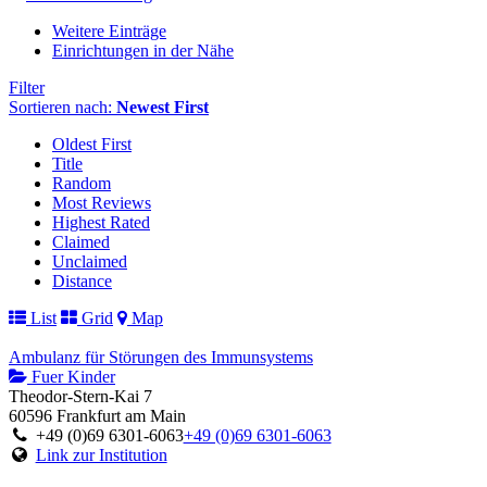
Weitere Einträge
Einrichtungen in der Nähe
Filter
Sortieren nach:
Newest First
Oldest First
Title
Random
Most Reviews
Highest Rated
Claimed
Unclaimed
Distance
List
Grid
Map
Ambulanz für Störungen des Immunsystems
Fuer Kinder
Theodor-Stern-Kai 7
60596 Frankfurt am Main
+49 (0)69 6301-6063
+49 (0)69 6301-6063
Link zur Institution