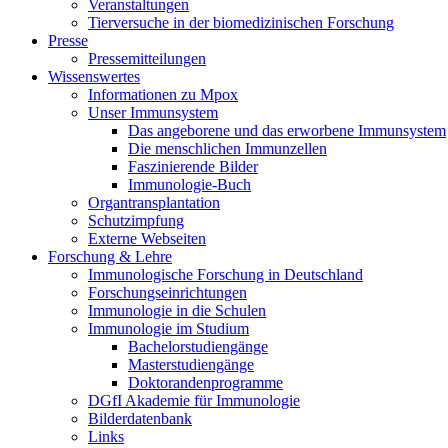
Veranstaltungen
Tierversuche in der biomedizinischen Forschung
Presse
Pressemitteilungen
Wissenswertes
Informationen zu Mpox
Unser Immunsystem
Das angeborene und das erworbene Immunsystem
Die menschlichen Immunzellen
Faszinierende Bilder
Immunologie-Buch
Organtransplantation
Schutzimpfung
Externe Webseiten
Forschung & Lehre
Immunologische Forschung in Deutschland
Forschungseinrichtungen
Immunologie in die Schulen
Immunologie im Studium
Bachelorstudiengänge
Masterstudiengänge
Doktorandenprogramme
DGfI Akademie für Immunologie
Bilderdatenbank
Links