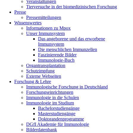
Veranstaltungen
Tierversuche in der biomedizinischen Forschung
Presse
Pressemitteilungen
Wissenswertes
Informationen zu Mpox
Unser Immunsystem
Das angeborene und das erworbene
Immunsystem
Die menschlichen Immunzellen
Faszinierende Bilder
Immunologie-Buch
Organtransplantation
Schutzimpfung
Externe Webseiten
Forschung & Lehre
Immunologische Forschung in Deutschland
Forschungseinrichtungen
Immunologie in die Schulen
Immunologie im Studium
Bachelorstudiengänge
Masterstudiengänge
Doktorandenprogramme
DGfI Akademie für Immunologie
Bilderdatenbank