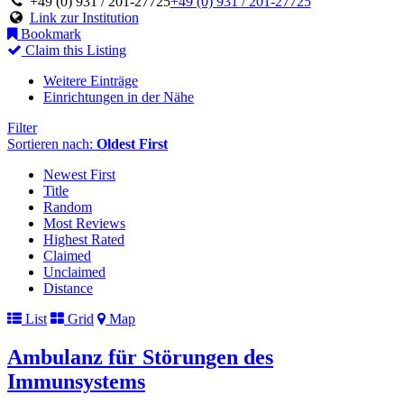
+49 (0) 931 / 201-27725
+49 (0) 931 / 201-27725
Link zur Institution
Bookmark
Claim this Listing
Weitere Einträge
Einrichtungen in der Nähe
Filter
Sortieren nach:
Oldest First
Newest First
Title
Random
Most Reviews
Highest Rated
Claimed
Unclaimed
Distance
List
Grid
Map
Ambulanz für Störungen des
Immunsystems