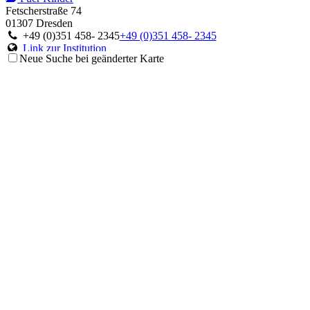
Fetscherstraße 74
01307 Dresden
+49 (0)351 458- 2345
+49 (0)351 458- 2345
Link zur Institution
Neue Suche bei geänderter Karte
Ambulanz für Immunologie und Rheumatologie
Fuer Kinder
Moorenstraße 5
40225 Düsseldorf
+49 (0)211 81-18297
+49 (0)211 81-18297
Link zur Institution
Ambulanz für Störungen des Immunsystems
Fuer Kinder
Theodor-Stern-Kai 7
60596 Frankfurt am Main
+49 (0)69 6301-6063
+49 (0)69 6301-6063
Link zur Institution
Centrum für Chronische Immundefizienz
Fuer Kinder
Mathildenstraße 1
79106 Freiburg im Breisgau
+49 (0)761 270 4524 oder 4525 oder 4303
+49 (0)761 270 4524
oder 4525 oder 4303