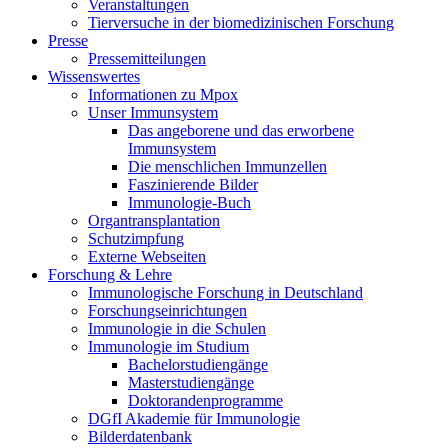
Veranstaltungen
Tierversuche in der biomedizinischen Forschung
Presse
Pressemitteilungen
Wissenswertes
Informationen zu Mpox
Unser Immunsystem
Das angeborene und das erworbene
Immunsystem
Die menschlichen Immunzellen
Faszinierende Bilder
Immunologie-Buch
Organtransplantation
Schutzimpfung
Externe Webseiten
Forschung & Lehre
Immunologische Forschung in Deutschland
Forschungseinrichtungen
Immunologie in die Schulen
Immunologie im Studium
Bachelorstudiengänge
Masterstudiengänge
Doktorandenprogramme
DGfI Akademie für Immunologie
Bilderdatenbank