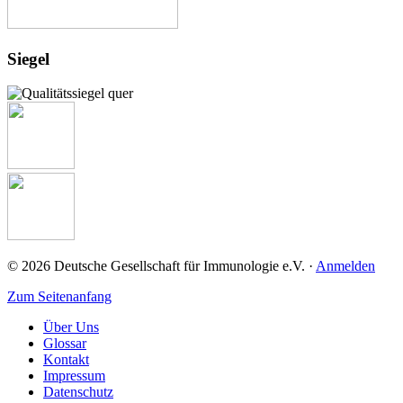
Josef-Schneider-Str. 2
97078 Würzburg
+49 (0) 931 / 201-27725
+49 (0) 931 / 201-27725
Link zur Institution
Siegel
HELIOS Klinikum Erfurt
Fuer Kinder
Nordhäuser Straße 74
99089 Erfurt
Link zur Institution
© 2026 Deutsche Gesellschaft für Immunologie e.V. ·
Anmelden
Zum Seitenanfang
Über Uns
Glossar
Kontakt
Impressum
Datenschutz