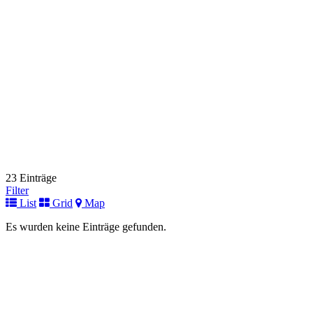
Link zur Institution
Deutsches Zentrum für Kinder- und Jugendrheumatologie
Fuer Kinder
Gehfeldstraße 24
82467 Garmisch-Partenkirchen
+49 (0) 8821 / 701-103
+49 (0) 8821 / 701-103
Link zur Institution
Universitätsklinikum Halle
Fuer Kinder
Ernst-Grube-Straße 40
06120 Halle (Saale)
+49 (0) 345 / 557-2053
+49 (0) 345 / 557-2053
23 Einträge
Link zur Institution
Filter
List
Grid
Map
Immunologische Ambulanz
Fuer Kinder
Es wurden keine Einträge gefunden.
Helstorfer Straße 10
30625 Hannover
+49 (0)511 532-3251 oder 3220
+49 (0)511 532-3251 oder 3220
Link zur Institution
Immundefektambulanz