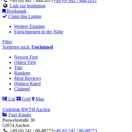
+49 (0) 941 / 944-2011
+49 (0) 941 / 944-2011
Link zur Institution
Bookmark
Claim this Listing
Weitere Einträge
Einrichtungen in der Nähe
Filter
Sortieren nach:
Unclaimed
Newest First
Oldest First
Title
Random
Most Reviews
Highest Rated
Claimed
List
Grid
Map
Uniklinik RWTH Aachen
Fuer Kinder
Pauwelsstraße 30
52074 Aachen
+49 (0) 241 / 80-88773
+49 (0) 241 / 80-88773