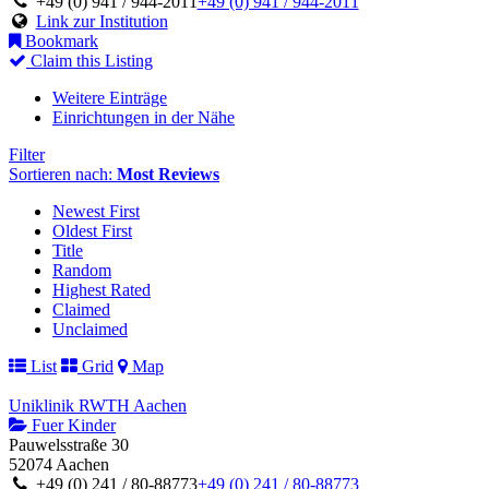
+49 (0) 941 / 944-2011
+49 (0) 941 / 944-2011
Link zur Institution
Bookmark
Claim this Listing
Weitere Einträge
Einrichtungen in der Nähe
Filter
Sortieren nach:
Most Reviews
Newest First
Oldest First
Title
Random
Highest Rated
Claimed
Unclaimed
List
Grid
Map
Uniklinik RWTH Aachen
Fuer Kinder
Pauwelsstraße 30
52074 Aachen
+49 (0) 241 / 80-88773
+49 (0) 241 / 80-88773