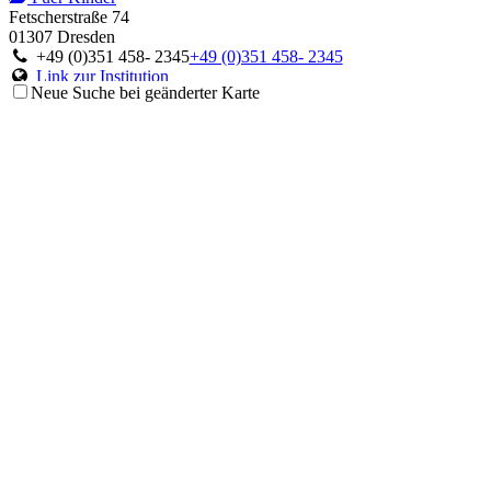
Fetscherstraße 74
01307 Dresden
+49 (0)351 458- 2345
+49 (0)351 458- 2345
Link zur Institution
Neue Suche bei geänderter Karte
Ambulanz für Immunologie und Rheumatologie
Fuer Kinder
Moorenstraße 5
40225 Düsseldorf
+49 (0)211 81-18297
+49 (0)211 81-18297
Link zur Institution
Ambulanz für Störungen des Immunsystems
Fuer Kinder
Theodor-Stern-Kai 7
60596 Frankfurt am Main
+49 (0)69 6301-6063
+49 (0)69 6301-6063
Link zur Institution
Centrum für Chronische Immundefizienz
Fuer Kinder
Mathildenstraße 1
79106 Freiburg im Breisgau
+49 (0)761 270 4524 oder 4525 oder 4303
+49 (0)761 270 4524
oder 4525 oder 4303