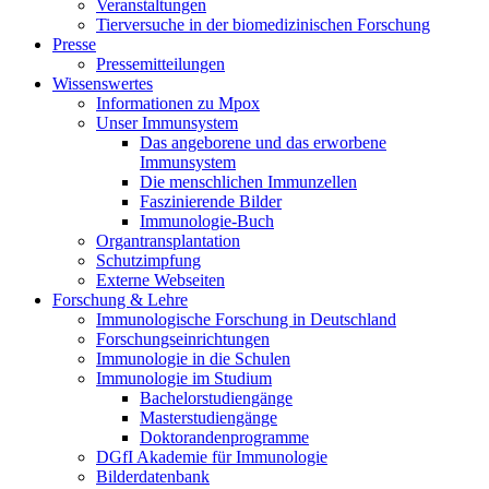
Veranstaltungen
Tierversuche in der biomedizinischen Forschung
Presse
Pressemitteilungen
Wissenswertes
Informationen zu Mpox
Unser Immunsystem
Das angeborene und das erworbene
Immunsystem
Die menschlichen Immunzellen
Faszinierende Bilder
Immunologie-Buch
Organtransplantation
Schutzimpfung
Externe Webseiten
Forschung & Lehre
Immunologische Forschung in Deutschland
Forschungseinrichtungen
Immunologie in die Schulen
Immunologie im Studium
Bachelorstudiengänge
Masterstudiengänge
Doktorandenprogramme
DGfI Akademie für Immunologie
Bilderdatenbank