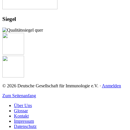
Josef-Schneider-Str. 2
97078 Würzburg
+49 (0) 931 / 201-27725
+49 (0) 931 / 201-27725
Link zur Institution
Siegel
HELIOS Klinikum Erfurt
Fuer Kinder
Nordhäuser Straße 74
99089 Erfurt
Link zur Institution
© 2026 Deutsche Gesellschaft für Immunologie e.V. ·
Anmelden
Zum Seitenanfang
Über Uns
Glossar
Kontakt
Impressum
Datenschutz