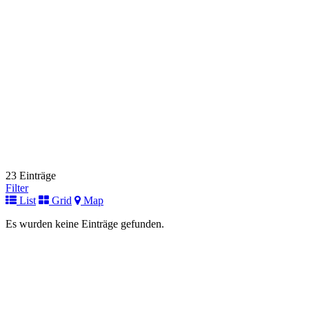
Link zur Institution
Deutsches Zentrum für Kinder- und Jugendrheumatologie
Fuer Kinder
Gehfeldstraße 24
82467 Garmisch-Partenkirchen
+49 (0) 8821 / 701-103
+49 (0) 8821 / 701-103
Link zur Institution
Universitätsklinikum Halle
Fuer Kinder
Ernst-Grube-Straße 40
06120 Halle (Saale)
+49 (0) 345 / 557-2053
+49 (0) 345 / 557-2053
23 Einträge
Link zur Institution
Filter
List
Grid
Map
Immunologische Ambulanz
Fuer Kinder
Es wurden keine Einträge gefunden.
Helstorfer Straße 10
30625 Hannover
+49 (0)511 532-3251 oder 3220
+49 (0)511 532-3251 oder 3220
Link zur Institution
Immundefektambulanz