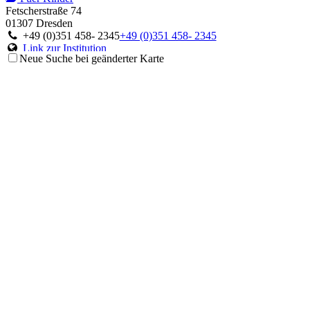
Fetscherstraße 74
01307 Dresden
+49 (0)351 458- 2345
+49 (0)351 458- 2345
Link zur Institution
Neue Suche bei geänderter Karte
Ambulanz für Immunologie und Rheumatologie
Fuer Kinder
Moorenstraße 5
40225 Düsseldorf
+49 (0)211 81-18297
+49 (0)211 81-18297
Link zur Institution
Ambulanz für Störungen des Immunsystems
Fuer Kinder
Theodor-Stern-Kai 7
60596 Frankfurt am Main
+49 (0)69 6301-6063
+49 (0)69 6301-6063
Link zur Institution
Centrum für Chronische Immundefizienz
Fuer Kinder
Mathildenstraße 1
79106 Freiburg im Breisgau
+49 (0)761 270 4524 oder 4525 oder 4303
+49 (0)761 270 4524
oder 4525 oder 4303