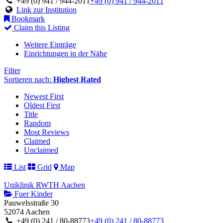
+49 (0) 941 / 944-2011
+49 (0) 941 / 944-2011
Link zur Institution
Bookmark
Claim this Listing
Weitere Einträge
Einrichtungen in der Nähe
Filter
Sortieren nach:
Highest Rated
Newest First
Oldest First
Title
Random
Most Reviews
Claimed
Unclaimed
List
Grid
Map
Uniklinik RWTH Aachen
Fuer Kinder
Pauwelsstraße 30
52074 Aachen
+49 (0) 241 / 80-88773
+49 (0) 241 / 80-88773