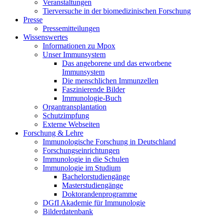
Veranstaltungen
Tierversuche in der biomedizinischen Forschung
Presse
Pressemitteilungen
Wissenswertes
Informationen zu Mpox
Unser Immunsystem
Das angeborene und das erworbene
Immunsystem
Die menschlichen Immunzellen
Faszinierende Bilder
Immunologie-Buch
Organtransplantation
Schutzimpfung
Externe Webseiten
Forschung & Lehre
Immunologische Forschung in Deutschland
Forschungseinrichtungen
Immunologie in die Schulen
Immunologie im Studium
Bachelorstudiengänge
Masterstudiengänge
Doktorandenprogramme
DGfI Akademie für Immunologie
Bilderdatenbank