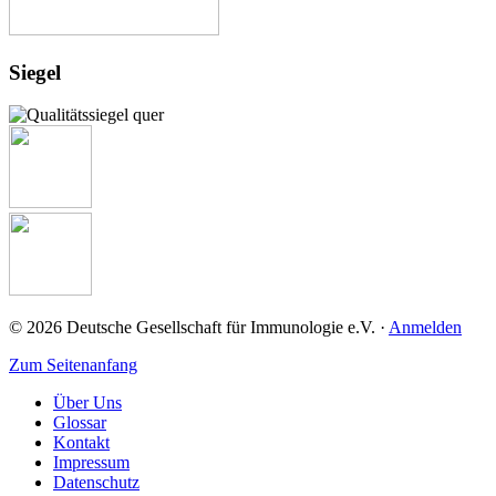
Josef-Schneider-Str. 2
97078 Würzburg
+49 (0) 931 / 201-27725
+49 (0) 931 / 201-27725
Link zur Institution
Siegel
HELIOS Klinikum Erfurt
Fuer Kinder
Nordhäuser Straße 74
99089 Erfurt
Link zur Institution
© 2026 Deutsche Gesellschaft für Immunologie e.V. ·
Anmelden
Zum Seitenanfang
Über Uns
Glossar
Kontakt
Impressum
Datenschutz