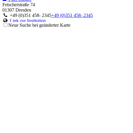
Fetscherstraße 74
01307 Dresden
+49 (0)351 458- 2345
+49 (0)351 458- 2345
Link zur Institution
Neue Suche bei geänderter Karte
Ambulanz für Immunologie und Rheumatologie
Fuer Kinder
Moorenstraße 5
40225 Düsseldorf
+49 (0)211 81-18297
+49 (0)211 81-18297
Link zur Institution
Ambulanz für Störungen des Immunsystems
Fuer Kinder
Theodor-Stern-Kai 7
60596 Frankfurt am Main
+49 (0)69 6301-6063
+49 (0)69 6301-6063
Link zur Institution
Centrum für Chronische Immundefizienz
Fuer Kinder
Mathildenstraße 1
79106 Freiburg im Breisgau
+49 (0)761 270 4524 oder 4525 oder 4303
+49 (0)761 270 4524
oder 4525 oder 4303