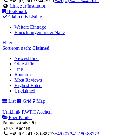
+49 (0) 941 / 944-2011
+49 (0) 941 / 944-2011
Link zur Institution
Bookmark
Claim this Listing
Weitere Einträge
Einrichtungen in der Nähe
Filter
Sortieren nach:
Claimed
Newest First
Oldest First
Title
Random
Most Reviews
Highest Rated
Unclaimed
List
Grid
Map
Uniklinik RWTH Aachen
Fuer Kinder
Pauwelsstraße 30
52074 Aachen
+49 (0) 241 / 80-88773
+49 (0) 241 / 80-88773