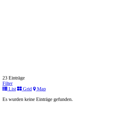
Link zur Institution
Deutsches Zentrum für Kinder- und Jugendrheumatologie
Fuer Kinder
Gehfeldstraße 24
82467 Garmisch-Partenkirchen
+49 (0) 8821 / 701-103
+49 (0) 8821 / 701-103
Link zur Institution
Universitätsklinikum Halle
Fuer Kinder
Ernst-Grube-Straße 40
06120 Halle (Saale)
+49 (0) 345 / 557-2053
+49 (0) 345 / 557-2053
23 Einträge
Link zur Institution
Filter
List
Grid
Map
Immunologische Ambulanz
Fuer Kinder
Es wurden keine Einträge gefunden.
Helstorfer Straße 10
30625 Hannover
+49 (0)511 532-3251 oder 3220
+49 (0)511 532-3251 oder 3220
Link zur Institution
Immundefektambulanz