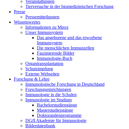
Veranstaltungen
Tierversuche in der biomedizinischen Forschung
Presse
Pressemitteilungen
Wissenswertes
Informationen zu Mpox
Unser Immunsystem
Das angeborene und das erworbene
Immunsystem
Die menschlichen Immunzellen
Faszinierende Bilder
Immunologie-Buch
Organtransplantation
Schutzimpfung
Externe Webseiten
Forschung & Lehre
Immunologische Forschung in Deutschland
Forschungseinrichtungen
Immunologie in die Schulen
Immunologie im Studium
Bachelorstudiengänge
Masterstudiengänge
Doktorandenprogramme
DGfI Akademie für Immunologie
Bilderdatenbank