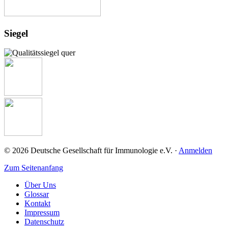
Josef-Schneider-Str. 2
97078 Würzburg
+49 (0) 931 / 201-27725
+49 (0) 931 / 201-27725
Link zur Institution
Siegel
HELIOS Klinikum Erfurt
Fuer Kinder
Nordhäuser Straße 74
99089 Erfurt
Link zur Institution
© 2026 Deutsche Gesellschaft für Immunologie e.V. ·
Anmelden
Zum Seitenanfang
Über Uns
Glossar
Kontakt
Impressum
Datenschutz