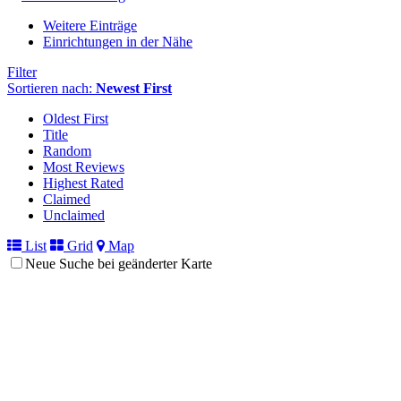
Weitere Einträge
Einrichtungen in der Nähe
Filter
Sortieren nach:
Newest First
Oldest First
Title
Random
Most Reviews
Highest Rated
Claimed
Unclaimed
List
Grid
Map
Neue Suche bei geänderter Karte