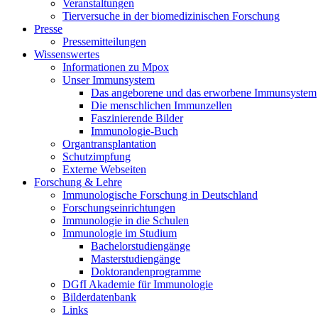
Veranstaltungen
Tierversuche in der biomedizinischen Forschung
Presse
Pressemitteilungen
Wissenswertes
Informationen zu Mpox
Unser Immunsystem
Das angeborene und das erworbene Immunsystem
Die menschlichen Immunzellen
Faszinierende Bilder
Immunologie-Buch
Organtransplantation
Schutzimpfung
Externe Webseiten
Forschung & Lehre
Immunologische Forschung in Deutschland
Forschungseinrichtungen
Immunologie in die Schulen
Immunologie im Studium
Bachelorstudiengänge
Masterstudiengänge
Doktorandenprogramme
DGfI Akademie für Immunologie
Bilderdatenbank
Links