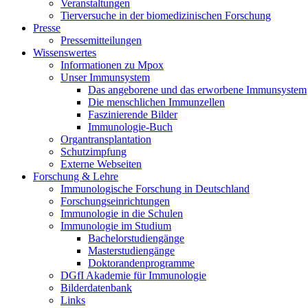
Veranstaltungen
Tierversuche in der biomedizinischen Forschung
Presse
Pressemitteilungen
Wissenswertes
Informationen zu Mpox
Unser Immunsystem
Das angeborene und das erworbene Immunsystem
Die menschlichen Immunzellen
Faszinierende Bilder
Immunologie-Buch
Organtransplantation
Schutzimpfung
Externe Webseiten
Forschung & Lehre
Immunologische Forschung in Deutschland
Forschungseinrichtungen
Immunologie in die Schulen
Immunologie im Studium
Bachelorstudiengänge
Masterstudiengänge
Doktorandenprogramme
DGfI Akademie für Immunologie
Bilderdatenbank
Links