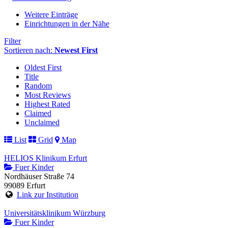
Weitere Einträge
Einrichtungen in der Nähe
Filter
Sortieren nach:
Newest First
Oldest First
Title
Random
Most Reviews
Highest Rated
Claimed
Unclaimed
List
Grid
Map
HELIOS Klinikum Erfurt
Fuer Kinder
Nordhäuser Straße 74
99089 Erfurt
Link zur Institution
Universitätsklinikum Würzburg
Fuer Kinder