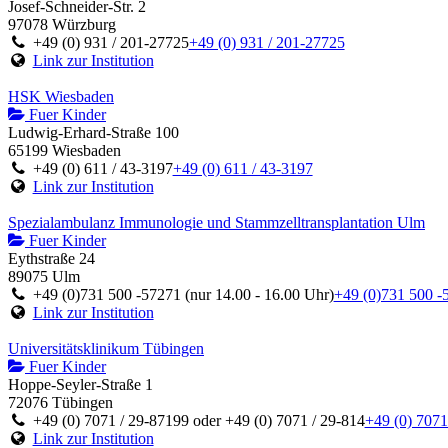
Josef-Schneider-Str. 2
97078 Würzburg
+49 (0) 931 / 201-27725
+49 (0) 931 / 201-27725
Link zur Institution
HSK Wiesbaden
Fuer Kinder
Ludwig-Erhard-Straße 100
65199 Wiesbaden
+49 (0) 611 / 43-3197
+49 (0) 611 / 43-3197
Link zur Institution
Spezialambulanz Immunologie und Stammzelltransplantation Ulm
Fuer Kinder
Eythstraße 24
89075 Ulm
+49 (0)731 500 -57271 (nur 14.00 - 16.00 Uhr)
+49 (0)731 500 -5
Link zur Institution
Universitätsklinikum Tübingen
Fuer Kinder
Hoppe-Seyler-Straße 1
72076 Tübingen
+49 (0) 7071 / 29-87199 oder +49 (0) 7071 / 29-814
+49 (0) 7071
Link zur Institution