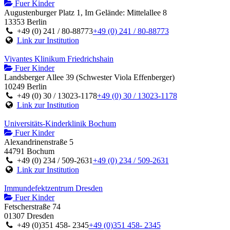
Fuer Kinder
Augustenburger Platz 1, Im Gelände: Mittelallee 8
13353 Berlin
+49 (0) 241 / 80-88773
+49 (0) 241 / 80-88773
Link zur Institution
Vivantes Klinikum Friedrichshain
Fuer Kinder
Landsberger Allee 39 (Schwester Viola Effenberger)
10249 Berlin
+49 (0) 30 / 13023-1178
+49 (0) 30 / 13023-1178
Link zur Institution
Universitäts-Kinderklinik Bochum
Fuer Kinder
Alexandrinenstraße 5
44791 Bochum
+49 (0) 234 / 509-2631
+49 (0) 234 / 509-2631
Link zur Institution
Immundefektzentrum Dresden
Fuer Kinder
Fetscherstraße 74
01307 Dresden
+49 (0)351 458- 2345
+49 (0)351 458- 2345