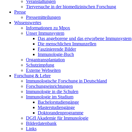
Veranstaltungen
Tierversuche in der biomedizinischen Forschung
Presse
Pressemitteilungen
Wissenswertes
Informationen zu Mpox
Unser Immunsystem
Das angeborene und das erworbene Immunsystem
Die menschlichen Immunzellen
Faszinierende Bilder
Immunologie-Buch
Organtransplantation
Schutzimpfung
Externe Webseiten
Forschung & Lehre
Immunologische Forschung in Deutschland
Forschungseinrichtungen
Immunologie in die Schulen
Immunologie im Studium
Bachelorstudiengänge
Masterstudiengänge
Doktorandenprogramme
DGfI Akademie für Immunologie
Bilderdatenbank
Links