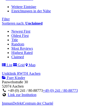
Weitere Einträge
Einrichtungen in der Nähe
Filter
Sortieren nach:
Unclaimed
Newest First
Oldest First
Title
Random
Most Reviews
Highest Rated
Claimed
List
Grid
Map
Uniklinik RWTH Aachen
Fuer Kinder
Pauwelsstraße 30
52074 Aachen
+49 (0) 241 / 80-88773
+49 (0) 241 / 80-88773
Link zur Institution
ImmunDefektCentrum der Charité