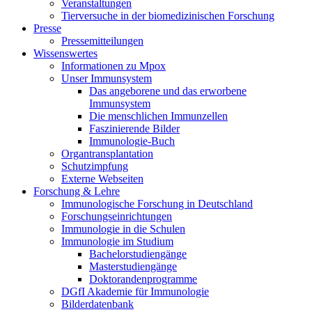
Veranstaltungen
Tierversuche in der biomedizinischen Forschung
Presse
Pressemitteilungen
Wissenswertes
Informationen zu Mpox
Unser Immunsystem
Das angeborene und das erworbene
Immunsystem
Die menschlichen Immunzellen
Faszinierende Bilder
Immunologie-Buch
Organtransplantation
Schutzimpfung
Externe Webseiten
Forschung & Lehre
Immunologische Forschung in Deutschland
Forschungseinrichtungen
Immunologie in die Schulen
Immunologie im Studium
Bachelorstudiengänge
Masterstudiengänge
Doktorandenprogramme
DGfI Akademie für Immunologie
Bilderdatenbank