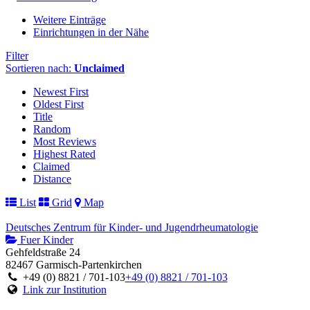
Weitere Einträge
Einrichtungen in der Nähe
Filter
Sortieren nach:
Unclaimed
Newest First
Oldest First
Title
Random
Most Reviews
Highest Rated
Claimed
Distance
List
Grid
Map
Deutsches Zentrum für Kinder- und Jugendrheumatologie
Fuer Kinder
Gehfeldstraße 24
82467 Garmisch-Partenkirchen
+49 (0) 8821 / 701-103
+49 (0) 8821 / 701-103
Link zur Institution