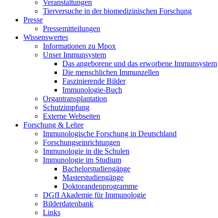
Veranstaltungen
Tierversuche in der biomedizinischen Forschung
Presse
Pressemitteilungen
Wissenswertes
Informationen zu Mpox
Unser Immunsystem
Das angeborene und das erworbene Immunsystem
Die menschlichen Immunzellen
Faszinierende Bilder
Immunologie-Buch
Organtransplantation
Schutzimpfung
Externe Webseiten
Forschung & Lehre
Immunologische Forschung in Deutschland
Forschungseinrichtungen
Immunologie in die Schulen
Immunologie im Studium
Bachelorstudiengänge
Masterstudiengänge
Doktorandenprogramme
DGfI Akademie für Immunologie
Bilderdatenbank
Links