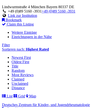
Lindwurmstraße 4
München
Bayern
80337
DE
+49 (0)89 5160 -3931
+49 (0)89 5160 -3931
Link zur Institution
Bookmark
Claim this Listing
Weitere Einträge
Einrichtungen in der Nähe
Filter
Sortieren nach:
Highest Rated
Newest First
Oldest First
Title
Random
Most Reviews
Claimed
Unclaimed
Distance
List
Grid
Map
Deutsches Zentrum für Kinder- und Jugendrheumatologie