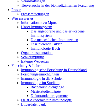
Veranstaltungen
Tierversuche in der biomedizinischen Forschung
Presse
Pressemitteilungen
Wissenswertes
Informationen zu Mpox
Unser Immunsystem
Das angeborene und das erworbene
Immunsystem
Die menschlichen Immunzellen
Faszinierende Bilder
Immunologie-Buch
Organtransplantation
Schutzimpfung
Externe Webseiten
Forschung & Lehre
Immunologische Forschung in Deutschland
Forschungseinrichtungen
Immunologie in die Schulen
Immunologie im Studium
Bachelorstudiengänge
Masterstudiengänge
Doktorandenprogramme
DGfI Akademie für Immunologie
Bilderdatenbank