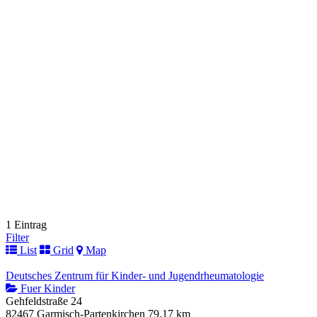
1 Eintrag
Filter
List
Grid
Map
Deutsches Zentrum für Kinder- und Jugendrheumatologie
Fuer Kinder
Gehfeldstraße 24
82467 Garmisch-Partenkirchen
79.17 km