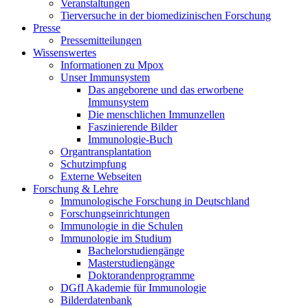
Veranstaltungen
Tierversuche in der biomedizinischen Forschung
Presse
Pressemitteilungen
Wissenswertes
Informationen zu Mpox
Unser Immunsystem
Das angeborene und das erworbene
Immunsystem
Die menschlichen Immunzellen
Faszinierende Bilder
Immunologie-Buch
Organtransplantation
Schutzimpfung
Externe Webseiten
Forschung & Lehre
Immunologische Forschung in Deutschland
Forschungseinrichtungen
Immunologie in die Schulen
Immunologie im Studium
Bachelorstudiengänge
Masterstudiengänge
Doktorandenprogramme
DGfI Akademie für Immunologie
Bilderdatenbank