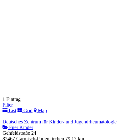
1 Eintrag
Filter
List
Grid
Map
Deutsches Zentrum für Kinder- und Jugendrheumatologie
Fuer Kinder
Gehfeldstraße 24
82467 Garmisch-Partenkirchen
79.17 km