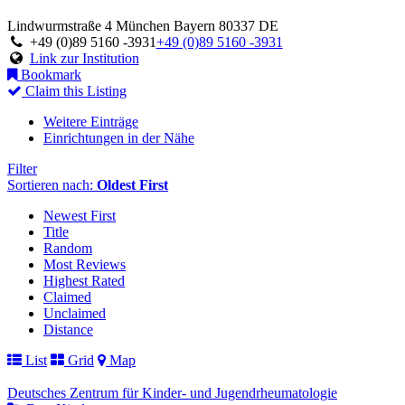
Lindwurmstraße 4
München
Bayern
80337
DE
+49 (0)89 5160 -3931
+49 (0)89 5160 -3931
Link zur Institution
Bookmark
Claim this Listing
Weitere Einträge
Einrichtungen in der Nähe
Filter
Sortieren nach:
Oldest First
Newest First
Title
Random
Most Reviews
Highest Rated
Claimed
Unclaimed
Distance
List
Grid
Map
Deutsches Zentrum für Kinder- und Jugendrheumatologie