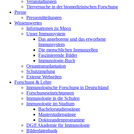
Veranstaltungen
Tierversuche in der biomedizinischen Forschung
Presse
Pressemitteilungen
Wissenswertes
Informationen zu Mpox
Unser Immunsystem
Das angeborene und das erworbene
Immunsystem
Die menschlichen Immunzellen
Faszinierende Bilder
Immunologie-Buch
Organtransplantation
Schutzimpfung
Externe Webseiten
Forschung & Lehre
Immunologische Forschung in Deutschland
Forschungseinrichtungen
Immunologie in die Schulen
Immunologie im Studium
Bachelorstudiengänge
Masterstudiengänge
Doktorandenprogramme
DGfI Akademie für Immunologie
Bilderdatenbank