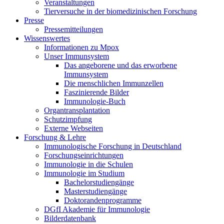
Veranstaltungen
Tierversuche in der biomedizinischen Forschung
Presse
Pressemitteilungen
Wissenswertes
Informationen zu Mpox
Unser Immunsystem
Das angeborene und das erworbene
Immunsystem
Die menschlichen Immunzellen
Faszinierende Bilder
Immunologie-Buch
Organtransplantation
Schutzimpfung
Externe Webseiten
Forschung & Lehre
Immunologische Forschung in Deutschland
Forschungseinrichtungen
Immunologie in die Schulen
Immunologie im Studium
Bachelorstudiengänge
Masterstudiengänge
Doktorandenprogramme
DGfI Akademie für Immunologie
Bilderdatenbank