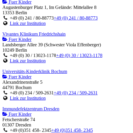
Fuer Kinder
Augustenburger Platz 1, Im Gelände: Mittelallee 8
13353 Berlin
+49 (0) 241 / 80-88773
+49 (0) 241 / 80-88773
Link zur Institution
Vivantes Klinikum Friedrichshain
Fuer Kinder
Landsberger Allee 39 (Schwester Viola Effenberger)
10249 Berlin
+49 (0) 30 / 13023-1178
+49 (0) 30 / 13023-1178
Link zur Institution
Universitäts-Kinderklinik Bochum
Fuer Kinder
Alexandrinenstraße 5
44791 Bochum
+49 (0) 234 / 509-2631
+49 (0) 234 / 509-2631
Link zur Institution
Immundefektzentrum Dresden
Fuer Kinder
Fetscherstraße 74
01307 Dresden
+49 (0)351 458- 2345
+49 (0)351 458- 2345