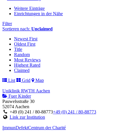
Weitere Einträge
Einrichtungen in der Nähe
Filter
Sortieren nach:
Unclaimed
Newest First
Oldest First
Title
Random
Most Reviews
Highest Rated
Claimed
List
Grid
Map
Uniklinik RWTH Aachen
Fuer Kinder
Pauwelsstraße 30
52074 Aachen
+49 (0) 241 / 80-88773
+49 (0) 241 / 80-88773
Link zur Institution
ImmunDefektCentrum der Charité