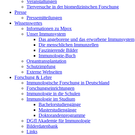
Veranstaltungen
Tierversuche in der biomedizinischen Forschung
Presse
Pressemitteilungen
Wissenswertes
Informationen zu Mpox
Unser Immunsystem
Das angeborene und das erworbene Immunsystem
Die menschlichen Immunzellen
Faszinierende Bilder
Immunologie-Buch
Organtransplantation
Schutzimpfung
Externe Webseiten
Forschung & Lehre
Immunologische Forschung in Deutschland
Forschungseinrichtungen
Immunologie in die Schulen
Immunologie im Studium
Bachelorstudiengänge
Masterstudiengänge
Doktorandenprogramme
DGfI Akademie für Immunologie
Bilderdatenbank
Links