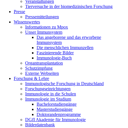
Veranstaltungen
Tierversuche in der biomedizinischen Forschung
Presse
Pressemitteilungen
Wissenswertes
Informationen zu Mpox
Unser Immunsystem
Das angeborene und das erworbene
Immunsystem
Die menschlichen Immunzellen
Faszinierende Bilder
Immunologie-Buch
Organtransplantation
Schutzimpfung
Externe Webseiten
Forschung & Lehre
Immunologische Forschung in Deutschland
Forschungseinrichtungen
Immunologie in die Schulen
Immunologie im Studium
Bachelorstudiengänge
Masterstudiengänge
Doktorandenprogramme
DGfI Akademie für Immunologie
Bilderdatenbank