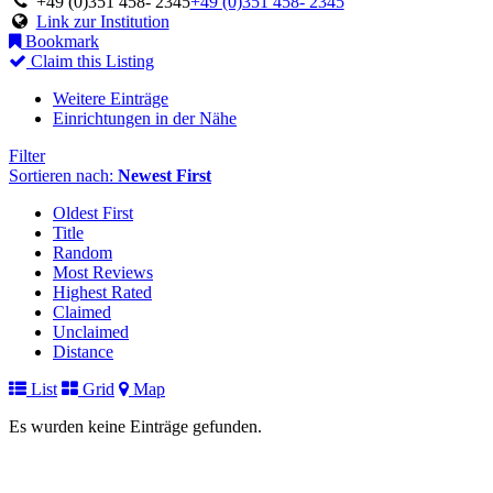
+49 (0)351 458- 2345
+49 (0)351 458- 2345
Link zur Institution
Bookmark
Claim this Listing
Weitere Einträge
Einrichtungen in der Nähe
Filter
Sortieren nach:
Newest First
Oldest First
Title
Random
Most Reviews
Highest Rated
Claimed
Unclaimed
Distance
List
Grid
Map
Es wurden keine Einträge gefunden.