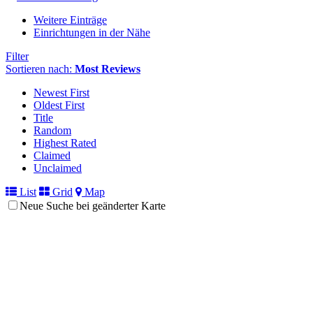
Weitere Einträge
Einrichtungen in der Nähe
Filter
Sortieren nach:
Most Reviews
Newest First
Oldest First
Title
Random
Highest Rated
Claimed
Unclaimed
List
Grid
Map
Neue Suche bei geänderter Karte