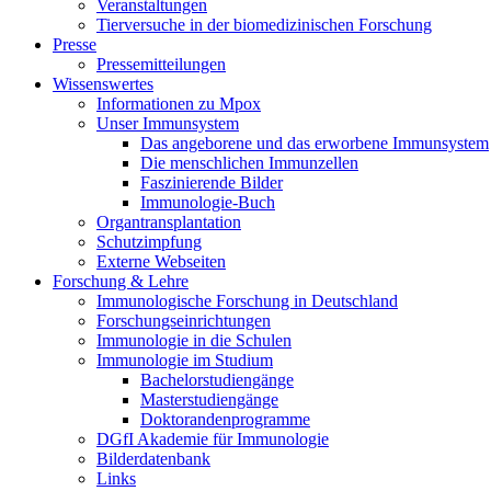
Veranstaltungen
Tierversuche in der biomedizinischen Forschung
Presse
Pressemitteilungen
Wissenswertes
Informationen zu Mpox
Unser Immunsystem
Das angeborene und das erworbene Immunsystem
Die menschlichen Immunzellen
Faszinierende Bilder
Immunologie-Buch
Organtransplantation
Schutzimpfung
Externe Webseiten
Forschung & Lehre
Immunologische Forschung in Deutschland
Forschungseinrichtungen
Immunologie in die Schulen
Immunologie im Studium
Bachelorstudiengänge
Masterstudiengänge
Doktorandenprogramme
DGfI Akademie für Immunologie
Bilderdatenbank
Links