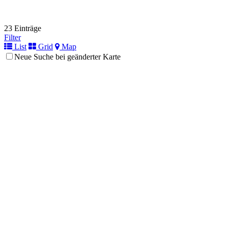
23 Einträge
Filter
List
Grid
Map
Neue Suche bei geänderter Karte