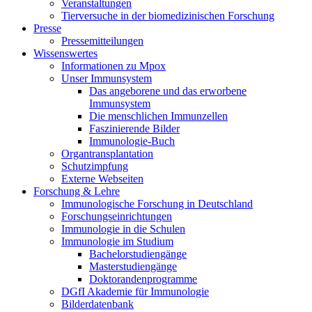
Veranstaltungen
Tierversuche in der biomedizinischen Forschung
Presse
Pressemitteilungen
Wissenswertes
Informationen zu Mpox
Unser Immunsystem
Das angeborene und das erworbene
Immunsystem
Die menschlichen Immunzellen
Faszinierende Bilder
Immunologie-Buch
Organtransplantation
Schutzimpfung
Externe Webseiten
Forschung & Lehre
Immunologische Forschung in Deutschland
Forschungseinrichtungen
Immunologie in die Schulen
Immunologie im Studium
Bachelorstudiengänge
Masterstudiengänge
Doktorandenprogramme
DGfI Akademie für Immunologie
Bilderdatenbank