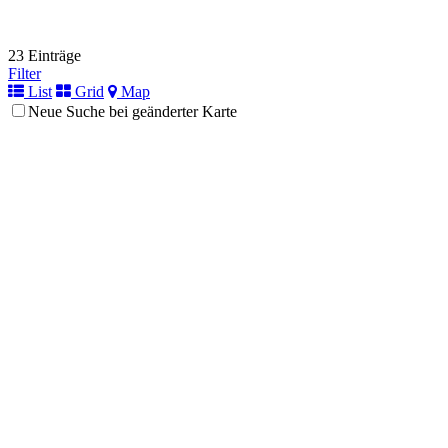
23 Einträge
Filter
List
Grid
Map
Neue Suche bei geänderter Karte