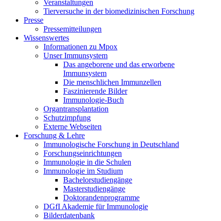
Veranstaltungen
Tierversuche in der biomedizinischen Forschung
Presse
Pressemitteilungen
Wissenswertes
Informationen zu Mpox
Unser Immunsystem
Das angeborene und das erworbene
Immunsystem
Die menschlichen Immunzellen
Faszinierende Bilder
Immunologie-Buch
Organtransplantation
Schutzimpfung
Externe Webseiten
Forschung & Lehre
Immunologische Forschung in Deutschland
Forschungseinrichtungen
Immunologie in die Schulen
Immunologie im Studium
Bachelorstudiengänge
Masterstudiengänge
Doktorandenprogramme
DGfI Akademie für Immunologie
Bilderdatenbank