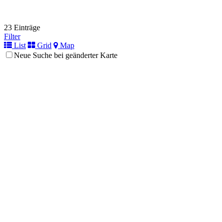
23 Einträge
Filter
List
Grid
Map
Neue Suche bei geänderter Karte