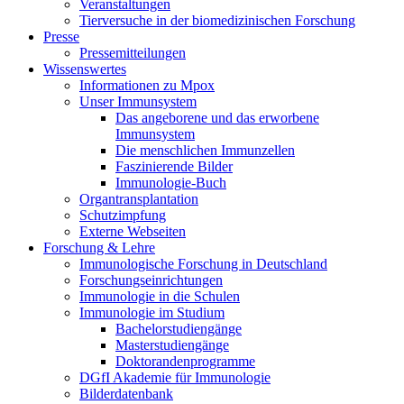
Veranstaltungen
Tierversuche in der biomedizinischen Forschung
Presse
Pressemitteilungen
Wissenswertes
Informationen zu Mpox
Unser Immunsystem
Das angeborene und das erworbene
Immunsystem
Die menschlichen Immunzellen
Faszinierende Bilder
Immunologie-Buch
Organtransplantation
Schutzimpfung
Externe Webseiten
Forschung & Lehre
Immunologische Forschung in Deutschland
Forschungseinrichtungen
Immunologie in die Schulen
Immunologie im Studium
Bachelorstudiengänge
Masterstudiengänge
Doktorandenprogramme
DGfI Akademie für Immunologie
Bilderdatenbank