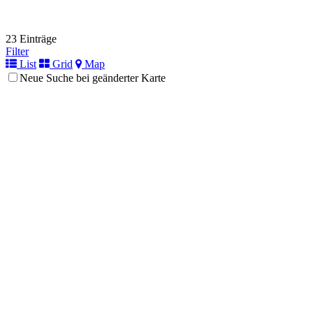
23 Einträge
Filter
List
Grid
Map
Neue Suche bei geänderter Karte