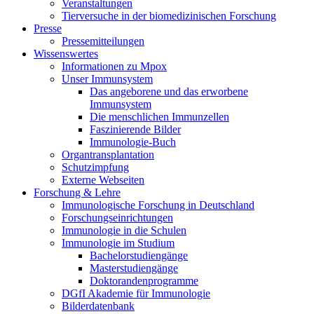
Veranstaltungen
Tierversuche in der biomedizinischen Forschung
Presse
Pressemitteilungen
Wissenswertes
Informationen zu Mpox
Unser Immunsystem
Das angeborene und das erworbene
Immunsystem
Die menschlichen Immunzellen
Faszinierende Bilder
Immunologie-Buch
Organtransplantation
Schutzimpfung
Externe Webseiten
Forschung & Lehre
Immunologische Forschung in Deutschland
Forschungseinrichtungen
Immunologie in die Schulen
Immunologie im Studium
Bachelorstudiengänge
Masterstudiengänge
Doktorandenprogramme
DGfI Akademie für Immunologie
Bilderdatenbank