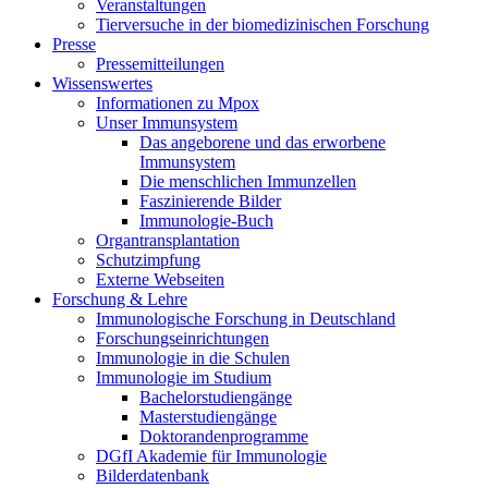
Veranstaltungen
Tierversuche in der biomedizinischen Forschung
Presse
Pressemitteilungen
Wissenswertes
Informationen zu Mpox
Unser Immunsystem
Das angeborene und das erworbene
Immunsystem
Die menschlichen Immunzellen
Faszinierende Bilder
Immunologie-Buch
Organtransplantation
Schutzimpfung
Externe Webseiten
Forschung & Lehre
Immunologische Forschung in Deutschland
Forschungseinrichtungen
Immunologie in die Schulen
Immunologie im Studium
Bachelorstudiengänge
Masterstudiengänge
Doktorandenprogramme
DGfI Akademie für Immunologie
Bilderdatenbank