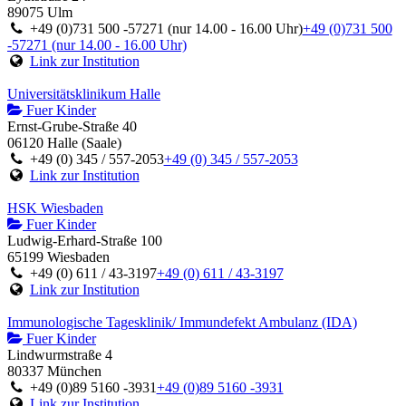
89075 Ulm
+49 (0)731 500 -57271 (nur 14.00 - 16.00 Uhr)
+49 (0)731 500
-57271 (nur 14.00 - 16.00 Uhr)
Link zur Institution
Universitätsklinikum Halle
Fuer Kinder
Ernst-Grube-Straße 40
06120 Halle (Saale)
+49 (0) 345 / 557-2053
+49 (0) 345 / 557-2053
Link zur Institution
HSK Wiesbaden
Fuer Kinder
Ludwig-Erhard-Straße 100
65199 Wiesbaden
+49 (0) 611 / 43-3197
+49 (0) 611 / 43-3197
Link zur Institution
Immunologische Tagesklinik/ Immundefekt Ambulanz (IDA)
Fuer Kinder
Lindwurmstraße 4
80337 München
+49 (0)89 5160 -3931
+49 (0)89 5160 -3931
Link zur Institution