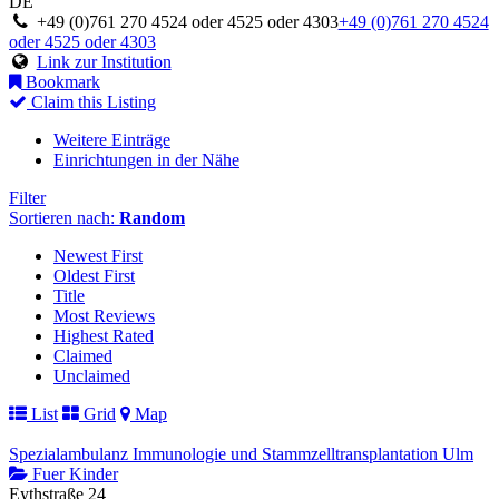
DE
+49 (0)761 270 4524 oder 4525 oder 4303
+49 (0)761 270 4524
oder 4525 oder 4303
Link zur Institution
Bookmark
Claim this Listing
Weitere Einträge
Einrichtungen in der Nähe
Filter
Sortieren nach:
Random
Newest First
Oldest First
Title
Most Reviews
Highest Rated
Claimed
Unclaimed
List
Grid
Map
Spezialambulanz Immunologie und Stammzelltransplantation Ulm
Fuer Kinder
Eythstraße 24