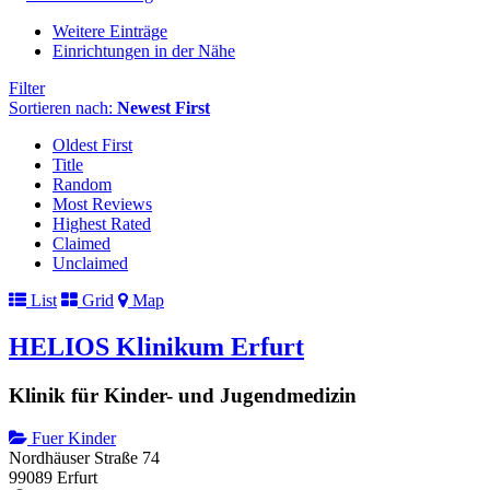
Weitere Einträge
Einrichtungen in der Nähe
Filter
Sortieren nach:
Newest First
Oldest First
Title
Random
Most Reviews
Highest Rated
Claimed
Unclaimed
List
Grid
Map
HELIOS Klinikum Erfurt
Klinik für Kinder- und Jugendmedizin
Fuer Kinder
Nordhäuser Straße 74
99089 Erfurt