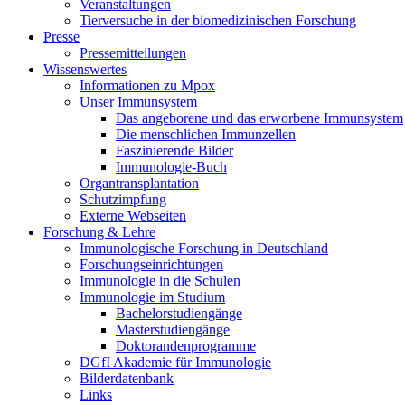
Veranstaltungen
Tierversuche in der biomedizinischen Forschung
Presse
Pressemitteilungen
Wissenswertes
Informationen zu Mpox
Unser Immunsystem
Das angeborene und das erworbene Immunsystem
Die menschlichen Immunzellen
Faszinierende Bilder
Immunologie-Buch
Organtransplantation
Schutzimpfung
Externe Webseiten
Forschung & Lehre
Immunologische Forschung in Deutschland
Forschungseinrichtungen
Immunologie in die Schulen
Immunologie im Studium
Bachelorstudiengänge
Masterstudiengänge
Doktorandenprogramme
DGfI Akademie für Immunologie
Bilderdatenbank
Links